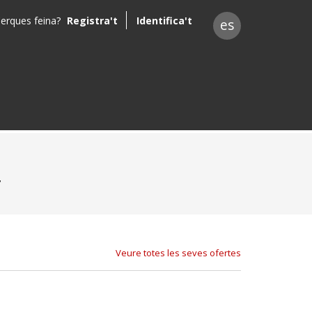
erques feina?
Registra't
Identifica't
es
T
Veure totes les seves ofertes