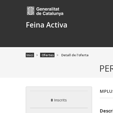
Feina Activa
Inici
Ofertes
Detall de l'oferta
PE
MPLUS
8
Inscrits
Descri