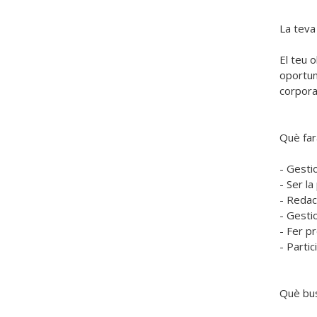
La teva 
El teu 
oportun
corporat
Què farà
- Gesti
- Ser l
- Redac
- Gestio
- Fer pr
- Parti
Què bus