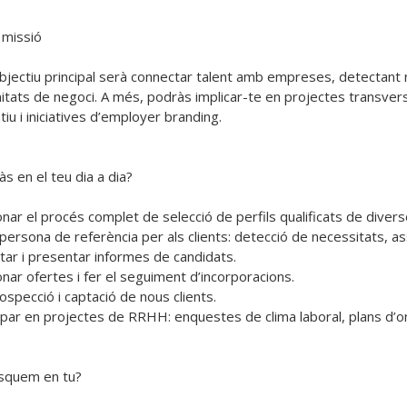
missió

objectiu principal serà connectar talent amb empreses, detectant 
itats de negoci. A més, podràs implicar-te en projectes transversa
iu i iniciatives d’employer branding.

s en el teu dia a dia?

onar el procés complet de selecció de perfils qualificats de divers
a persona de referència per als clients: detecció de necessitats, 
tar i presentar informes de candidats.

nar ofertes i fer el seguiment d’incorporacions.

ospecció i captació de nous clients.

cipar en projectes de RRHH: enquestes de clima laboral, plans d’onb
quem en tu?
