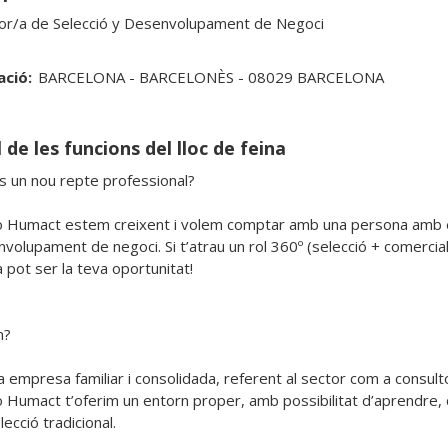
or/a de Selecció y Desenvolupament de Negoci
ació:
BARCELONA - BARCELONÈS - 08029 BARCELONA
 de les funcions del lloc de feina
 un nou repte professional?

 Humact estem creixent i volem comptar amb una persona amb ener
volupament de negoci. Si t’atrau un rol 360º (selecció + comercial)
pot ser la teva oportunitat!

?

 empresa familiar i consolidada, referent al sector com a consult
 Humact t’oferim un entorn proper, amb possibilitat d’aprendre, cr
lecció tradicional.
