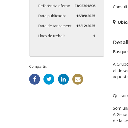
Referència oferta:
FA92301896
Consult
Data publicació:
16/09/2025
Ubic
Data de tancament:
15/12/2025
Llocs de treball:
1
Detall
Busques
A Grupo
Compartir:
el desen
aquesta 
Qui som
Som una
A Grupo
de la se