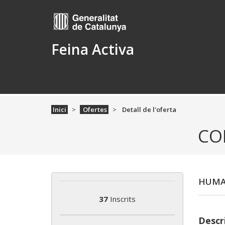
Feina Activa
Inici
Ofertes
Detall de l'oferta
CO
HUMAC
37
Inscrits
Descri