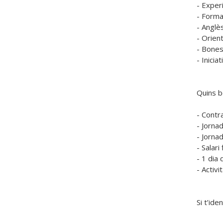
- Experi
- Forma
- Anglès
- Orient
- Bones 
- Inicia
Quins be
- Contra
- Jorna
- Jornad
- Salari
- 1 dia 
- Activi