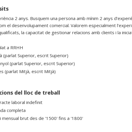
sits
riència 2 anys. Busquem una persona amb mínim 2 anys d’experiènc
com el desenvolupament comercial. Valorem especialment l’exper
qualificats, la capacitat de gestionar relacions amb clients i la ini
ulat a RRHH
à (parlat Superior, escrit Superior)
yol (parlat Superior, escrit Superior)
s (parlat Mitjà, escrit Mitjà)
ions del lloc de treball
acte laboral indefinit
ada completa
ri mensual brut des de '1500' fins a '1800'