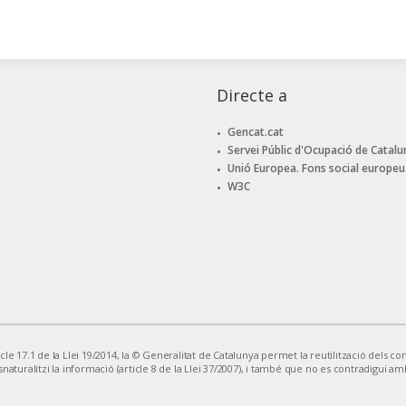
Directe a
Gencat.cat
Servei Públic d'Ocupació de Catalu
Unió Europea. Fons social europeu
W3C
le 17.1 de la Llei 19/2014, la © Generalitat de Catalunya permet la reutilització dels cont
snaturalitzi la informació (article 8 de la Llei 37/2007), i també que no es contradigui am