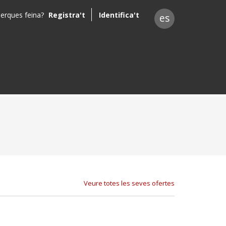
erques feina?
Registra't
Identifica't
es
Veure totes les seves ofertes