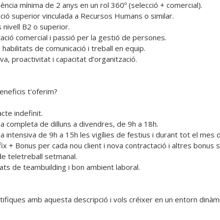
ència mínima de 2 anys en un rol 360º (selecció + comercial).

ció superior vinculada a Recursos Humans o similar.

 nivell B2 o superior.

ació comercial i passió per la gestió de persones.

habilitats de comunicació i treball en equip.

tiva, proactivitat i capacitat d’organització.

neficis t'oferim?

cte indefinit.

da completa de dilluns a divendres, de 9h a 18h.

a intensiva de 9h a 15h les vigílies de festius i durant tot el mes d
 fix + Bonus per cada nou client i nova contractació i altres bonus 
de teletreball setmanal.

tats de teambuilding i bon ambient laboral.
