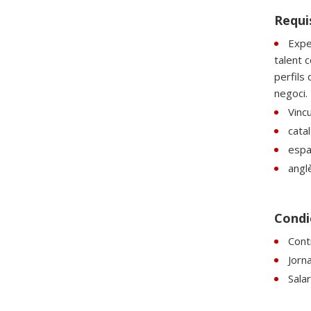
Requi
Expe
talent 
perfils 
negoci.
Vinc
catal
espan
anglè
Condic
Contr
Jorn
Sala