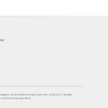
nya
.
inguts i de les dades sempre que se'n citi la font, i la data
b una llicència específica.