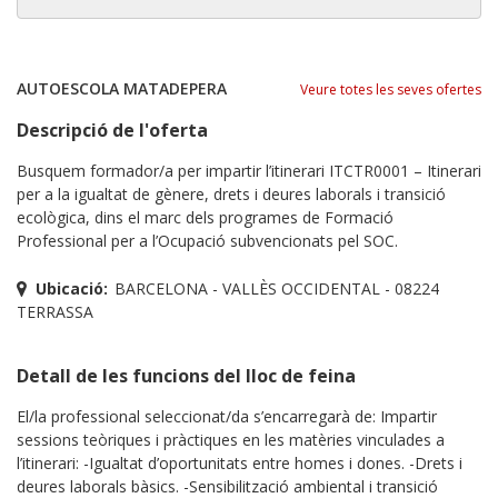
AUTOESCOLA MATADEPERA
Veure totes les seves ofertes
Descripció de l'oferta
Busquem formador/a per impartir l’itinerari ITCTR0001 – Itinerari
per a la igualtat de gènere, drets i deures laborals i transició
ecològica, dins el marc dels programes de Formació
Professional per a l’Ocupació subvencionats pel SOC.
Ubicació:
BARCELONA - VALLÈS OCCIDENTAL - 08224
TERRASSA
Detall de les funcions del lloc de feina
El/la professional seleccionat/da s’encarregarà de: Impartir
sessions teòriques i pràctiques en les matèries vinculades a
l’itinerari: -Igualtat d’oportunitats entre homes i dones. -Drets i
deures laborals bàsics. -Sensibilització ambiental i transició