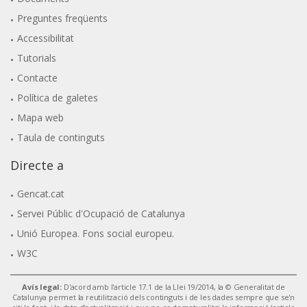
Preguntes freqüents
Accessibilitat
Tutorials
Contacte
Política de galetes
Mapa web
Taula de continguts
Directe a
Gencat.cat
Servei Públic d'Ocupació de Catalunya
Unió Europea. Fons social europeu.
W3C
Avís legal:
D'acord amb l'article 17.1 de la Llei 19/2014, la © Generalitat de
Catalunya permet la reutilització dels continguts i de les dades sempre que se'n