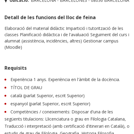
Ubicació:
BARCELONA - BARCELONÈS - 08036 BARCELONA
Detall de les funcions del lloc de feina
Elaboració del material didàctic Impartició i tutorització de les
classes Planificació didàctica i de l'avaluació Seguiment del curs i
alumnat (assistència, incidències, altres) Gestionar campus
(Moodle)
Requisits
Experiència 1 anys. Experiència en l'àmbit de la docència.
TÍTOL DE GRAU
català (parlat Superior, escrit Superior)
espanyol (parlat Superior, escrit Superior)
Competències / coneixements: Disposar d'una de les
següents titulacions: Llicenciatura o grau en Filologia Catalana,
Traducció i interpretació (amb certificació d'itinerari en Català), o
estudis de grau de Filologia, Geografia, Historia Filosofia,