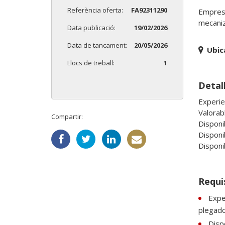
Referència oferta:
FA92311290
Empresa
mecaniz
Data publicació:
19/02/2026
Data de tancament:
20/05/2026
Ubic
Llocs de treball:
1
Detall
Experie
Valorab
Compartir:
Disponi
Disponib
Disponi
Requi
Expe
plegado
Dispo