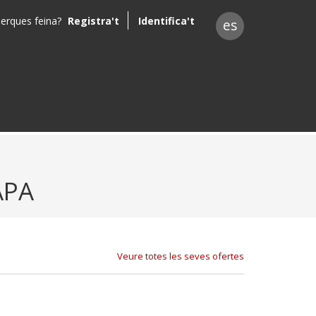
erques feina?
Registra't
Identifica't
es
APA
Veure totes les seves ofertes