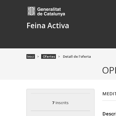
Feina Activa
Inici
Ofertes
Detall de l'oferta
OP
MEDI
7
Inscrits
Descri