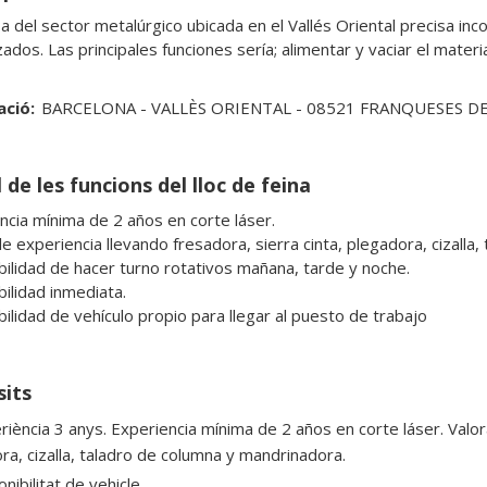
 del sector metalúrgico ubicada en el Vallés Oriental precisa inc
ados. Las principales funciones sería; alimentar y vaciar el materi
ació:
BARCELONA - VALLÈS ORIENTAL - 08521 FRANQUESES DE
 de les funcions del lloc de feina
ncia mínima de 2 años en corte láser.

le experiencia llevando fresadora, sierra cinta, plegadora, cizalla
bilidad de hacer turno rotativos mañana, tarde y noche.

ilidad inmediata.

bilidad de vehículo propio para llegar al puesto de trabajo
sits
riència 3 anys. Experiencia mínima de 2 años en corte láser. Valora
ra, cizalla, taladro de columna y mandrinadora.
nibilitat de vehicle