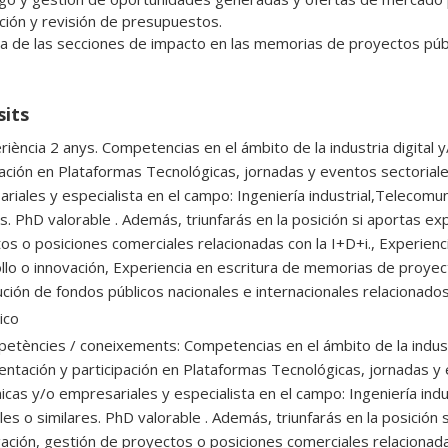
ción y revisión de presupuestos.

ra de las secciones de impacto en las memorias de proyectos púb
sits
riència 2 anys. Competencias en el ámbito de la industria digital y
pación en Plataformas Tecnológicas, jornadas y eventos sectoriale
riales y especialista en el campo: Ingeniería industrial,Telecomun
es. PhD valorable . Además, triunfarás en la posición si aportas ex
os o posiciones comerciales relacionadas con la I+D+i., Experienc
llo o innovación, Experiencia en escritura de memorias de proye
ción de fondos públicos nacionales e internacionales relacionado
ico
etències / coneixements: Competencias en el ámbito de la industria
ntación y participación en Plataformas Tecnológicas, jornadas y e
cas y/o empresariales y especialista en el campo: Ingeniería indu
les o similares. PhD valorable . Además, triunfarás en la posición 
gación, gestión de proyectos o posiciones comerciales relacionada