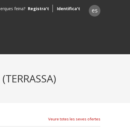
erques feina?
Registra't
Identifica't
es
(TERRASSA)
Veure totes les seves ofertes