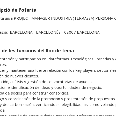
pció de l'oferta
icita un/a PROJECT MANAGER INDUSTRIA (TERRASSA) PERSONA
ació:
BARCELONA - BARCELONÈS - 08007 BARCELONA
 de les funcions del lloc de feina
ntación y participación en Plataformas Tecnológicas, jornadas y 
les.

cer y mantener una fuerte relación con los key players sectoriales.
ón de nuevos clientes.

ción, análisis y gestión de convocatorias de ayudas

ión e identificación de ideas y oportunidades de negocio.

a de socios para construir consorcios.

go y coordinación de la promoción y presentación de propuestas 
 y descarbonización, verificando su elegibilidad, asi como velando p
ia.

go y gestión de oportunidades generadas y ofertas de mercado p