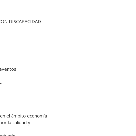
 CON DISCAPACIDAD 
eventos



en el ámbito economía

or la calidad y

rivado.
