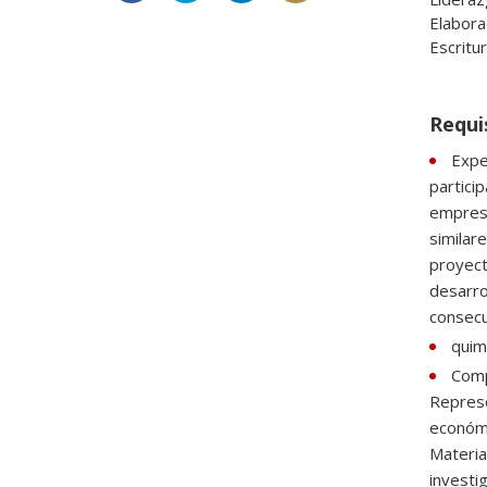
Elabora
Escritu
Requi
Expe
partici
empresa
similar
proyect
desarro
consecu
quim
Comp
Represe
económi
Materia
investi