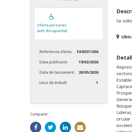
Descri
Se sol
Oferta persones
amb discapacitat
Ubic
Referència oferta:
FA92311306
Detall
Data publicació:
19/02/2026
Represe
Data de tancament:
20/05/2026
sectoria
Estable
Llocs de treball:
1
Captaci
Prospec
Generac
Búsqued
Lideraz
Compartir:
circular
excelenc
Lideraz