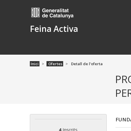
Feina Activa
Inici
Ofertes
Detall de l'oferta
PR
PE
FUNDA
4
Inscrits