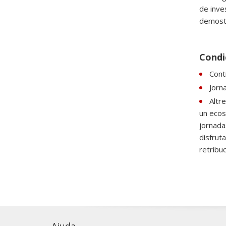
de inve
demostr
Condic
Contr
Jorn
Altr
un ecos
jornada
disfrut
retribu