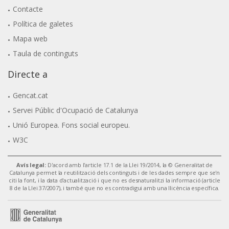
Contacte
Política de galetes
Mapa web
Taula de continguts
Directe a
Gencat.cat
Servei Públic d'Ocupació de Catalunya
Unió Europea. Fons social europeu.
W3C
Avís legal:
D'acord amb l'article 17.1 de la Llei 19/2014, la © Generalitat de
Catalunya permet la reutilització dels continguts i de les dades sempre que se'n
citi la font, i la data d'actualització i que no es desnaturalitzi la informació (article
8 de la Llei 37/2007), i també que no es contradigui amb una llicència específica.