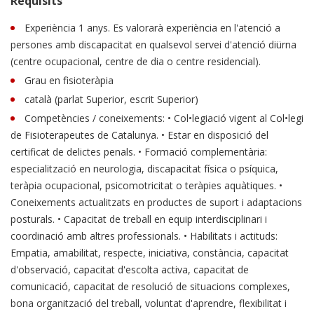
Requisits
Experiència 1 anys. Es valorarà experiència en l'atenció a
persones amb discapacitat en qualsevol servei d'atenció diürna
(centre ocupacional, centre de dia o centre residencial).
Grau en fisioteràpia
català (parlat Superior, escrit Superior)
Competències / coneixements: • Col•legiació vigent al Col•legi
de Fisioterapeutes de Catalunya. • Estar en disposició del
certificat de delictes penals. • Formació complementària:
especialització en neurologia, discapacitat física o psíquica,
teràpia ocupacional, psicomotricitat o teràpies aquàtiques. •
Coneixements actualitzats en productes de suport i adaptacions
posturals. • Capacitat de treball en equip interdisciplinari i
coordinació amb altres professionals. • Habilitats i actituds:
Empatia, amabilitat, respecte, iniciativa, constància, capacitat
d'observació, capacitat d'escolta activa, capacitat de
comunicació, capacitat de resolució de situacions complexes,
bona organització del treball, voluntat d'aprendre, flexibilitat i