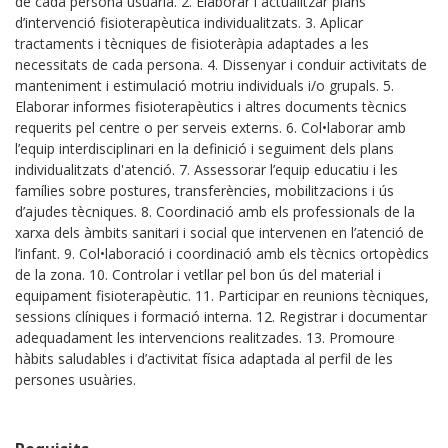
de cada persona usuària. 2. Elaborar i actualitzar plans
d’intervenció fisioterapèutica individualitzats. 3. Aplicar
tractaments i tècniques de fisioteràpia adaptades a les
necessitats de cada persona. 4. Dissenyar i conduir activitats de
manteniment i estimulació motriu individuals i/o grupals. 5.
Elaborar informes fisioterapèutics i altres documents tècnics
requerits pel centre o per serveis externs. 6. Col•laborar amb
l’equip interdisciplinari en la definició i seguiment dels plans
individualitzats d'atenció. 7. Assessorar l’equip educatiu i les
famílies sobre postures, transferències, mobilitzacions i ús
d’ajudes tècniques. 8. Coordinació amb els professionals de la
xarxa dels àmbits sanitari i social que intervenen en l’atenció de
l’infant. 9. Col•laboració i coordinació amb els tècnics ortopèdics
de la zona. 10. Controlar i vetllar pel bon ús del material i
equipament fisioterapèutic. 11. Participar en reunions tècniques,
sessions clíniques i formació interna. 12. Registrar i documentar
adequadament les intervencions realitzades. 13. Promoure
hàbits saludables i d’activitat física adaptada al perfil de les
persones usuàries.