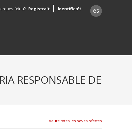
erques feina?
Registra't
Identifica't
es
RIA RESPONSABLE DE
Veure totes les seves ofertes