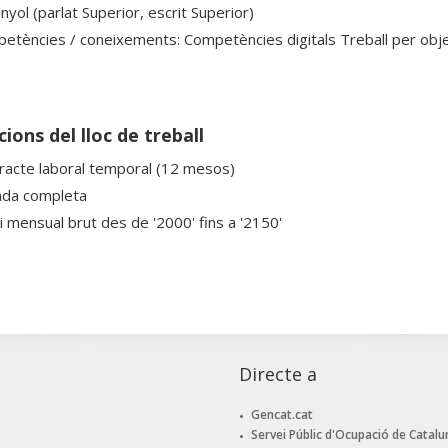
yol (parlat Superior, escrit Superior)
etències / coneixements: Competències digitals Treball per object
ions del lloc de treball
racte laboral temporal (12 mesos)
ada completa
ri mensual brut des de '2000' fins a '2150'
Directe a
Gencat.cat
Servei Públic d'Ocupació de Catalu