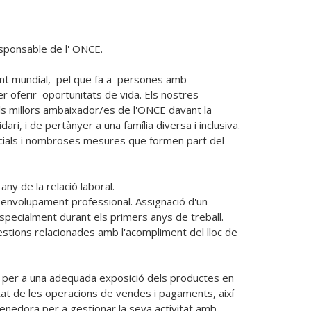
ponsable de l' ONCE. 

nt mundial,  pel que fa a  persones amb 
 oferir  oportunitats de vida. Els nostres 
ls millors ambaixador/es de l'ONCE davant la 
ri, i de pertànyer a una família diversa i inclusiva. 

ocials i nombroses mesures que formen part del 
y de la relació laboral. 

senvolupament professional. Assignació d'un 
ecialment durant els primers anys de treball. 
estions relacionades amb l'acompliment del lloc de 
r per a una adequada exposició dels productes en 
at de les operacions de vendes i pagaments, així 
enedora per a gestionar la seva activitat amb 