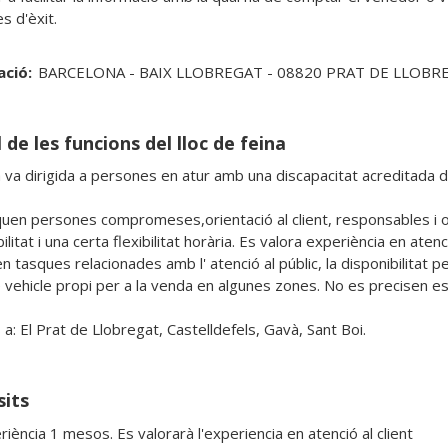
ació:
BARCELONA - BAIX LLOBREGAT - 08820 PRAT DE LLOBRE
 de les funcions del lloc de feina
a va dirigida a persones en atur amb una discapacitat acreditada d
uen persones compromeses,orientació al client, responsables i o
ilitat i una certa flexibilitat horària. Es valora experiència en atenc
n tasques relacionades amb l' atenció al públic, la disponibilitat per
e vehicle propi per a la venda en algunes zones. No es precisen est
a: El Prat de Llobregat, Castelldefels, Gavà, Sant Boi. 
sits
iència 1 mesos. Es valorarà l'experiencia en atenció al client