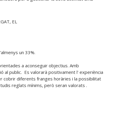
GAT, EL
'almenys un 33%. 

rientades a aconseguir objectius. Amb 
ió al public.  Es valorarà positivament l' experiència 
 cobrir diferents franges horàries i la possibilitat 
udis reglats mínims, però seran valorats .
