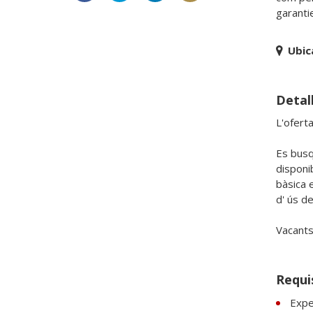
Ubic
Detall
L'ofert
Es busq
disponib
bàsica e
d' ús d
Vacants 
Requi
Exper