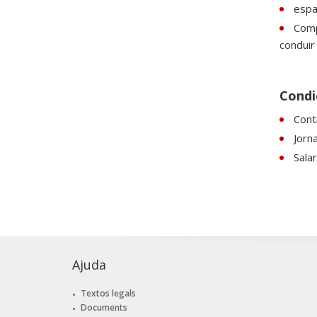
espan
Comp
conduir
Condic
Cont
Jorn
Sala
Ajuda
Textos legals
Documents