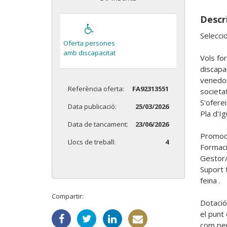
Descri
Selecci
Oferta persones
amb discapacitat
Vols fo
discapac
venedor
Referència oferta:
FA92313551
societat
S'ofere
Data publicació:
25/03/2026
Pla d'Ig
Data de tancament:
23/06/2026
Promoci
Llocs de treball:
4
Formaci
Gestor/
Suport 
feina . 

Compartir:
Dotació
el punt
com per