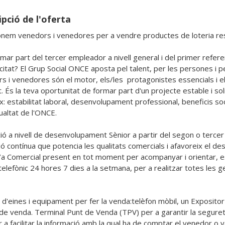
pció de l'oferta
onem venedors i venedores per a vendre productes de loteria res
rmar part del tercer empleador a nivell general i del primer refere
itat? El Grup Social ONCE aposta pel talent, per les persones i per
s i venedores són el motor, els/les  protagonistes essencials i e
. És la teva oportunitat de formar part d'un projecte estable i solida
ix: estabilitat laboral, desenvolupament professional, beneficis s
ualtat de l'ONCE. 

ó a nivell de desenvolupament Sènior a partir del segon o tercer an
ó contínua que potencia les qualitats comercials i afavoreix el de
a Comercial present en tot moment per acompanyar i orientar, esp
telefònic 24 hores 7 dies a la setmana, per a realitzar totes les g
 d'eines i equipament per fer la venda:telèfon mòbil, un Exposito
 de venda. Terminal Punt de Venda (TPV) per a garantir la seguret
 a facilitar la informació amb la qual ha de comptar el venedor o v