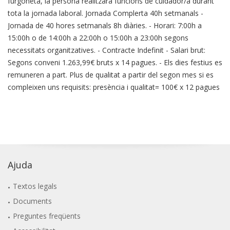
furgoneta, la persona realitzarà funcions de cuidador/a durant
tota la jornada laboral. Jornada Complerta 40h setmanals -
Jornada de 40 hores setmanals 8h diàries. - Horari: 7:00h a
15:00h o de 14:00h a 22:00h o 15:00h a 23:00h segons
necessitats organitzatives. - Contracte Indefinit - Salari brut:
Segons conveni 1.263,99€ bruts x 14 pagues. - Els dies festius es
remuneren a part. Plus de qualitat a partir del segon mes si es
compleixen uns requisits: presència i qualitat= 100€ x 12 pagues
Ajuda
Textos legals
Documents
Preguntes freqüents