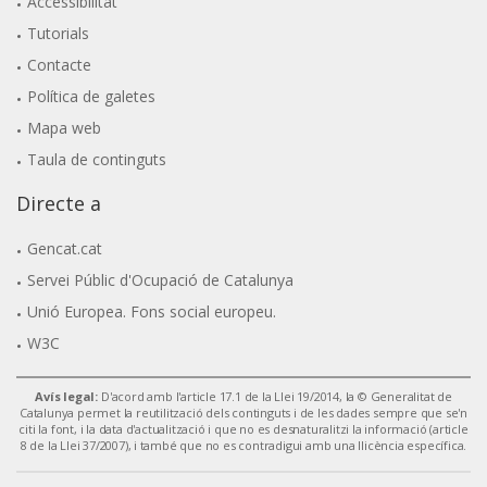
Accessibilitat
Tutorials
Contacte
Política de galetes
Mapa web
Taula de continguts
Directe a
Gencat.cat
Servei Públic d'Ocupació de Catalunya
Unió Europea. Fons social europeu.
W3C
Avís legal:
D'acord amb l'article 17.1 de la Llei 19/2014, la © Generalitat de
Catalunya permet la reutilització dels continguts i de les dades sempre que se'n
citi la font, i la data d'actualització i que no es desnaturalitzi la informació (article
8 de la Llei 37/2007), i també que no es contradigui amb una llicència específica.