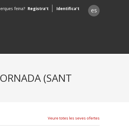
erques feina?
Registra't
Identifica't
es
JORNADA (SANT
Veure totes les seves ofertes