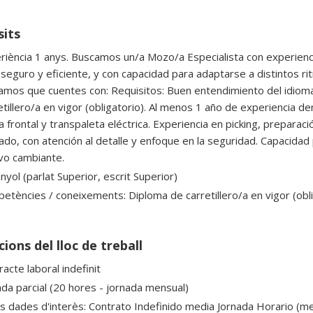
sits
riència 1 anys. Buscamos un/a Mozo/a Especialista con experienci
 seguro y eficiente, y con capacidad para adaptarse a distintos r
amos que cuentes con: Requisitos: Buen entendimiento del idioma
etillero/a en vigor (obligatorio). Al menos 1 año de experiencia
la frontal y transpaleta eléctrica. Experiencia en picking, prepara
ado, con atención al detalle y enfoque en la seguridad. Capacidad
vo cambiante.
yol (parlat Superior, escrit Superior)
etències / coneixements: Diploma de carretillero/a en vigor (obli
ions del lloc de treball
acte laboral indefinit
ada parcial (20 hores - jornada mensual)
es dades d'interès: Contrato Indefinido media Jornada Horario (me