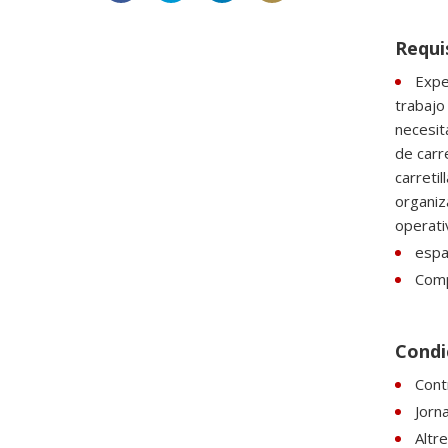
Requi
Expe
trabajo
necesit
de carr
carretil
organiz
operati
espan
Comp
Condic
Contr
Jorn
Altr