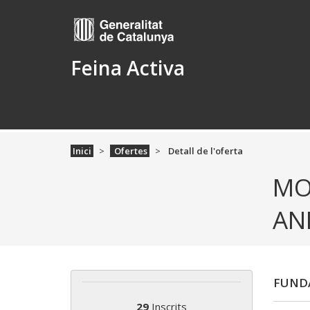
Feina Activa
Inici
Ofertes
Detall de l'oferta
MO
AN
FUNDA
29
Inscrits