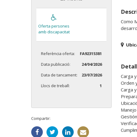
Descri
Como Mo
Oferta persones
desarro
amb discapacitat
Ubic
Referència oferta:
FA92315381
Data publicació:
24/04/2026
Detall
Data de tancament:
23/07/2026
Carga y
Orden y
Llocs de treball:
1
Carga y
Prepara
Ubicaci
Manejo d
Gestión
Compartir:
Verific
Cumplim