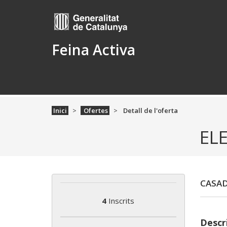
Feina Activa
Inici
Ofertes
Detall de l'oferta
EL
CASAD
4
Inscrits
Descri