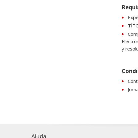
Requi
Expe
TÍT
Comp
Electró
y resol
Condic
Contr
Jorn
Ajuda