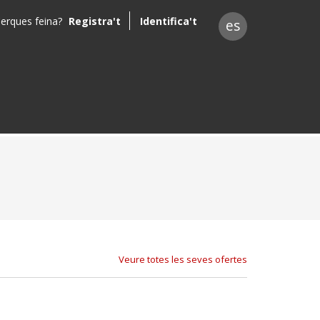
erques feina?
Registra't
Identifica't
es
Veure totes les seves ofertes