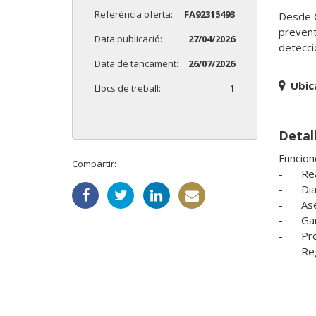
Referència oferta:
FA92315493
Desde C
prevent
Data publicació:
27/04/2026
detecci
Data de tancament:
26/07/2026
Ubic
Llocs de treball:
1
Detall
Funcione
Compartir:
-	Realizar el mantenimiento preventivo y correctivo de la maquinaria y equipos de la planta.

-	Diagnosticar y reparar averías de carácter mecánico, eléctrico, neumático e hidráulico.

-	Asegurar el correcto funcionamiento de las instalaciones para evitar paradas de producción.

-	Garantizar la calidad del producto mediante la correcta ejecución de las acciones de mantenimiento.

-	Proponer mejoras en los equipos e instalaciones para optimizar su rendimiento.

-	Registrar las intervenciones realizadas y colaborar en la planificación del mantenimiento.
