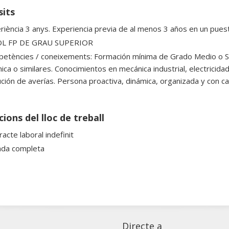
sits
riència 3 anys. Experiencia previa de al menos 3 años en un puest
OL FP DE GRAU SUPERIOR
etències / coneixements: Formación mínima de Grado Medio o Supe
nica o similares. Conocimientos en mecánica industrial, electricida
ución de averías. Persona proactiva, dinámica, organizada y con c
ions del lloc de treball
acte laboral indefinit
ada completa
Directe a