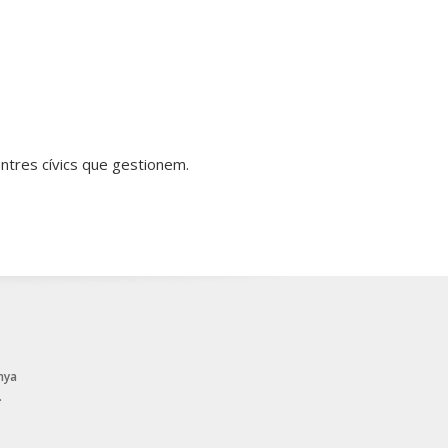
centres cívics que gestionem.
nya
.