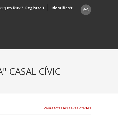
erques feina?
Registra't
Identifica't
es
A" CASAL CÍVIC
Veure totes les seves ofertes