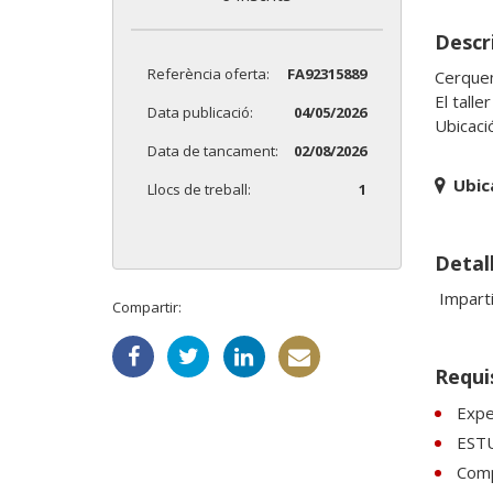
Descri
Referència oferta:
FA92315889
Cerquem
El talle
Data publicació:
04/05/2026
Data de tancament:
02/08/2026
Ubic
Llocs de treball:
1
Detall
Compartir:
Requi
Expe
EST
Comp