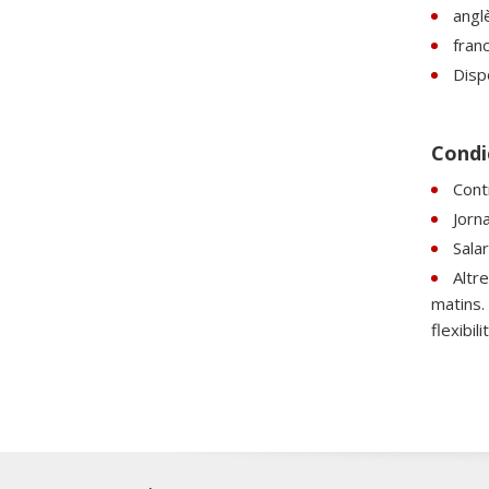
anglè
franc
Dispo
Condic
Contr
Jorna
Salar
Altr
matins. 
flexibil