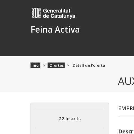
Feina Activa
Inici
Ofertes
Detall de l'oferta
AU
EMPRE
22
Inscrits
Descri