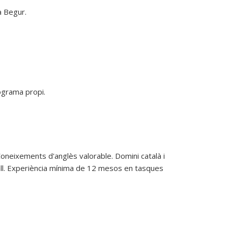
a Begur.
grama propi. 

neixements d'anglès valorable. Domini català i
eball. Experiència mínima de 12 mesos en tasques