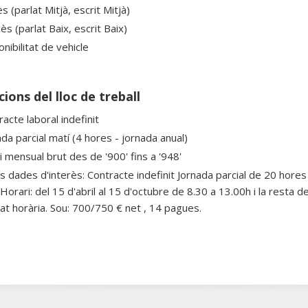
s (parlat Mitjà, escrit Mitjà)
ès (parlat Baix, escrit Baix)
nibilitat de vehicle
ions del lloc de treball
acte laboral indefinit
da parcial matí (4 hores - jornada anual)
i mensual brut des de '900' fins a '948'
es dades d'interès: Contracte indefinit Jornada parcial de 20 hore
Horari: del 15 d'abril al 15 d'octubre de 8.30 a 13.00h i la resta d
itat horària. Sou: 700/750 € net , 14 pagues.