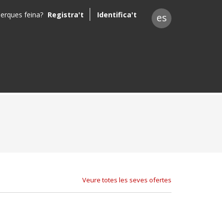
erques feina?
Registra't
Identifica't
es
Veure totes les seves ofertes