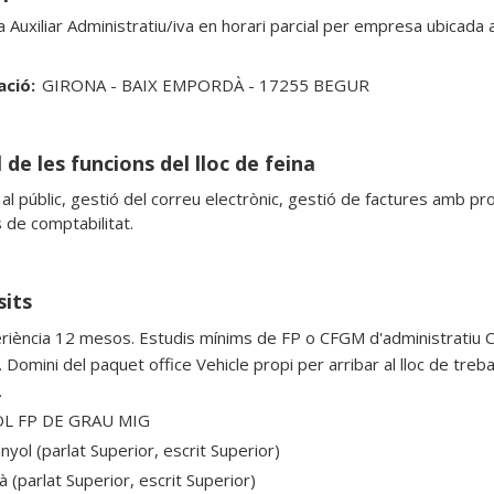
a Auxiliar Administratiu/iva en horari parcial per empresa ubicada 
ació:
GIRONA - BAIX EMPORDÀ - 17255 BEGUR
 de les funcions del lloc de feina
al públic, gestió del correu electrònic, gestió de factures amb pro
 de comptabilitat.
sits
riència 12 mesos. Estudis mínims de FP o CFGM d'administratiu Co
à. Domini del paquet office Vehicle propi per arribar al lloc de tr
.
OL FP DE GRAU MIG
yol (parlat Superior, escrit Superior)
à (parlat Superior, escrit Superior)