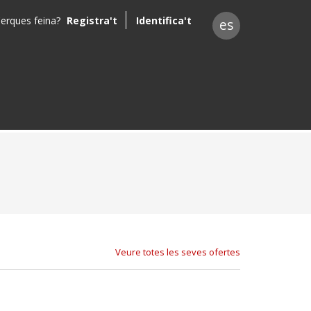
erques feina?
Registra't
Identifica't
es
Veure totes les seves ofertes