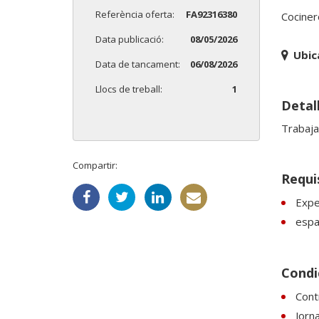
Referència oferta:
FA92316380
Cociner
Data publicació:
08/05/2026
Ubic
Data de tancament:
06/08/2026
Llocs de treball:
1
Detall
Trabaja
Compartir:
Requi
Expe
espan
Condic
Cont
Jorn