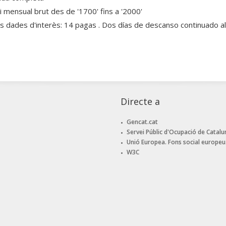
ri mensual brut des de '1700' fins a '2000'
es dades d'interès: 14 pagas . Dos días de descanso continuado 
Directe a
Gencat.cat
Servei Públic d'Ocupació de Catalu
Unió Europea. Fons social europeu
W3C