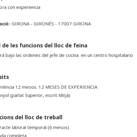
o/a con experiencia
ació:
GIRONA - GIRONÈS - 17007 GIRONA
 de les funcions del lloc de feina
rá bajo las ordenes del jefe de cocina  en un centro hospitalario
sits
riència 12 mesos. 12 MESES DE EXPERIENCIA
yol (parlat Superior, escrit Mitjà)
ions del lloc de treball
racte laboral temporal (6 mesos)
ada completa