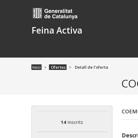
Feina Activa
Inici
Ofertes
Detall de l'oferta
CO
COEM
14
Inscrits
Descri