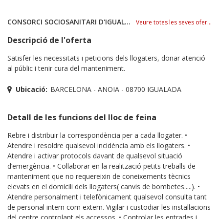
CONSORCI SOCIOSANITARI D'IGUALADA
Veure totes les seves ofertes
Descripció de l'oferta
Satisfer les necessitats i peticions dels llogaters, donar atenció
al públic i tenir cura del manteniment.
Ubicació:
BARCELONA - ANOIA - 08700 IGUALADA
Detall de les funcions del lloc de feina
Rebre i distribuir la correspondència per a cada llogater. •
Atendre i resoldre qualsevol incidència amb els llogaters. •
Atendre i activar protocols davant de qualsevol situació
d’emergència. • Col·laborar en la realització petits treballs de
manteniment que no requereixin de coneixements tècnics
elevats en el domicili dels llogaters( canvis de bombetes.....). •
Atendre personalment i telefònicament qualsevol consulta tant
de personal intern com extern. Vigilar i custodiar les instal·lacions
del centre controlant els accessos. • Controlar les entrades i