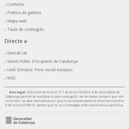
Contacte
Política de galetes
Mapa web
Taula de continguts
Directe a
Gencat.cat
Servei Públic d'Ocupació de Catalunya
Unió Europea. Fons social europeu.
W3C
Avís legal:
D'acord amb l'article 17.1 de la Llei 19/2014, la © Generalitat de
Catalunya permet la reutilització dels continguts i de les dades sempre que se'n
citi la font, i la data d'actualització i que no es desnaturalitzi la informació (article
8 de la Llei 37/2007), i també que no es contradigui amb una llicència específica.