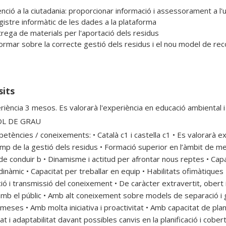
sits
riència 3 mesos. Es valorarà l'experiència en educació ambiental 
OL DE GRAU
etències / coneixements: • Català c1 i castella c1 • Es valorarà ex
amp de la gestió dels residus • Formació superior en l’àmbit de me
e conduir b • Dinamisme i actitud per afrontar nous reptes • Capaci
dinàmic • Capacitat per treballar en equip • Habilitats ofimàtique
ció i transmissió del coneixement • De caràcter extravertit, obert 
amb el públic • Amb alt coneixement sobre models de separació i 
ses • Amb molta iniciativa i proactivitat • Amb capacitat de planif
itat i adaptabilitat davant possibles canvis en la planificació i cober