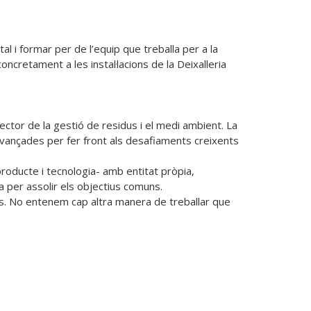
i formar per de l’equip que treballa per a la 
ncretament a les instal·lacions de la Deixalleria 
tor de la gestió de residus i el medi ambient. La 
avançades per fer front als desafiaments creixents 
oducte i tecnologia- amb entitat pròpia, 
 per assolir els objectius comuns.

s. No entenem cap altra manera de treballar que 