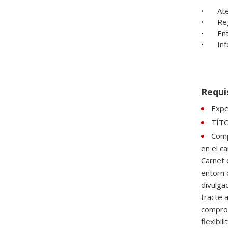
•	Atenció a la ciutadania: proporcionar informació i assessorament a l'usuari

•	Registre informàtic de les dades a la plataforma

•	Entrega de materials per l'aportació dels residus

•	Informar sobre la correcte gestió dels residus i el nou model de recollida selectiva

Requi
Expe
TÍT
Comp
en el c
Carnet d
entorn 
divulga
tracte 
comprome
flexibil