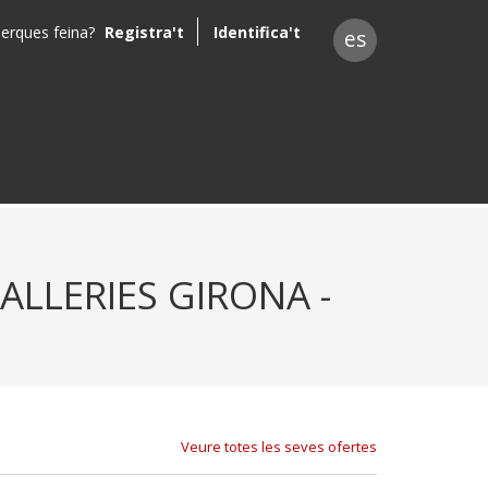
erques feina?
Registra't
Identifica't
es
LLERIES GIRONA -
Veure totes les seves ofertes