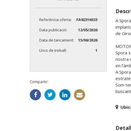
Descri
Referència oferta:
FA92316533
A Spora
implanta
Data publicació:
12/05/2026
de Giron
Data de tancament:
15/06/2026
MOTOR 
Llocs de treball:
1
Spora s
nostra 
en l'àmb
A Spora
estratè
Compartir:
Som ten
buscant 
Ubic
Detall