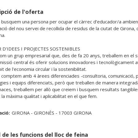
pció de l'oferta
 busquem una persona per ocupar el càrrec d’educador/a ambiental 
ció del nou servei de recollida de residus de la ciutat de Girona, co
a.

D’IDEES I PROJECTES SOSTENIBLES

om un grup empresarial que, des de fa 20 anys, treballem en el sec
missió central és oferir solucions innovadores i tecnològicament 
it de l'economia circular i la sostenibilitat.

 comptem amb 4 àrees diferenciades -consultoria, comunicació, pr
gies i equips diferenciats, però que treballen de manera integrada
aces, treballem per allò que creiem i busquem resultats tangible
la màxima qualitat i aplicabilitat en el que fem. 
ació:
GIRONA - GIRONÈS - 17003 GIRONA
 de les funcions del lloc de feina