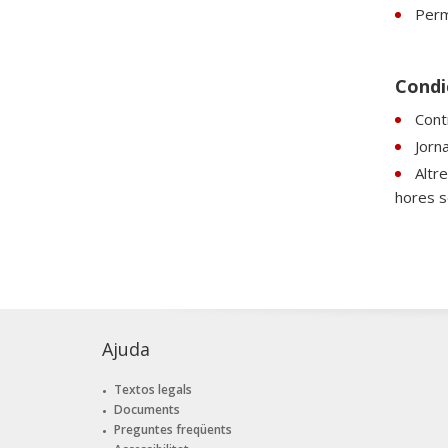
Perm
Condic
Contr
Jorn
Altr
hores s
Ajuda
Textos legals
Documents
Preguntes freqüents