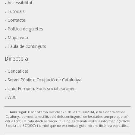
Accessibilitat
Tutorials
Contacte
Política de galetes
Mapa web
Taula de continguts
Directe a
Gencat.cat
Servei Públic d'Ocupació de Catalunya
Unió Europea. Fons social europeu.
W3C
Avís legal:
D'acord amb l'article 17.1 de la Llei 19/2014, la © Generalitat de
Catalunya permet la reutilització dels continguts i de les dades sempre que se'n
citi la font, i la data d'actualització i que no es desnaturalitzi la informació (article
8 de la Llei 37/2007), i també que no es contradigui amb una llicència específica.