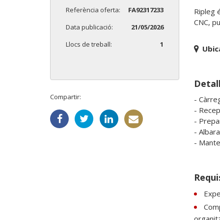
Referència oferta:
FA92317233
Ripleg 
CNC, pu
Data publicació:
21/05/2026
Llocs de treball:
1
Ubic
Detall
Compartir:
- Càrreg
- Recepc
- Prepa
- Albara
- Mante
Requi
Expe
Comp
organit