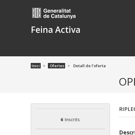
Feina Activa
Inici
Ofertes
Detall de l'oferta
OP
RIPLE
6
Inscrits
Descri