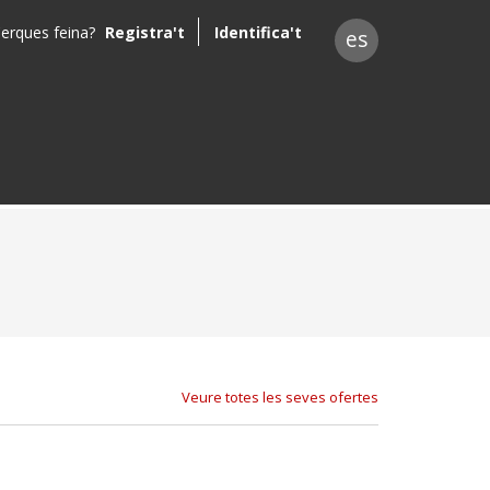
erques feina?
Registra't
Identifica't
es
Veure totes les seves ofertes