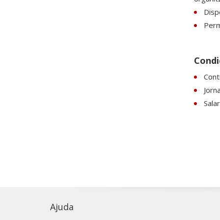
Dispo
Perm
Condic
Contr
Jorn
Sala
Ajuda