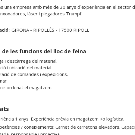
és una empresa amb més de 30 anys d´experiència en el sector de
nxonadores, làser i plegadores Trumpf. 
ació:
GIRONA - RIPOLLÈS - 17500 RIPOLL
 de les funcions del lloc de feina
a i descàrrega del material.

ió i ubicació del material.

ració de comandes i expedicions.

nar.

nir ordenat el magatzem.
sits
riència 1 anys. Experiència prèvia en magatzem i/o logística.
etències / coneixements: Carnet de carretons elevadors. Capacita
zada, responsable i proactiva.