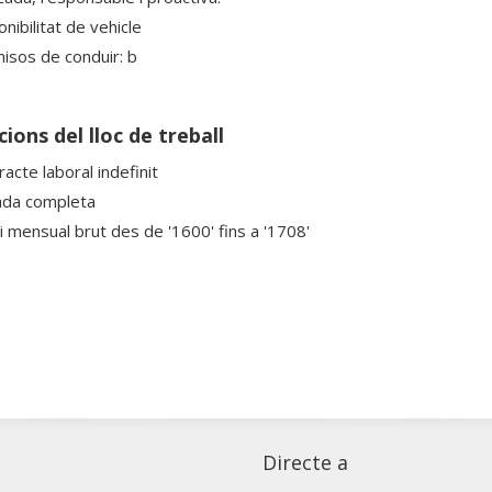
nibilitat de vehicle
isos de conduir: b
ions del lloc de treball
acte laboral indefinit
ada completa
ri mensual brut des de '1600' fins a '1708'
Directe a