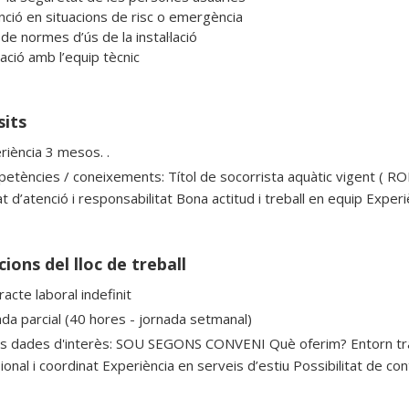
nció en situacions de risc o emergència

de normes d’ús de la instal·lació

ació amb l’equip tècnic
sits
riència 3 mesos. .
etències / coneixements: Títol de socorrista aquàtic vigent ( RO
t d’atenció i responsabilitat Bona actitud i treball en equip Experi
ions del lloc de treball
acte laboral indefinit
ada parcial (40 hores - jornada setmanal)
es dades d'interès: SOU SEGONS CONVENI Què oferim? Entorn tran
onal i coordinat Experiència en serveis d’estiu Possibilitat de con