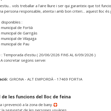
stiu… vols treballar a l’aire lliure i ser qui garanteix que tot func
una persona responsable, atenta i amb bon criteri… aquest lloc és p
disponibles : 

 municipal de Fortià 

 municipal de Garrigàs

 municipal de Vilajuiga

 municipal de Pau

 : Temporada d’estiu ( 20/06/2026 FINS AL 6/09/2026 )

: A concretar segons servei

ació:
GIRONA - ALT EMPORDÀ - 17469 FORTIA
 de les funcions del lloc de feina
ia i prevenció a la zona de bany 🛟

r la seguretat de les persones usuàries
