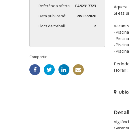
Referència oferta:
FA92317723
Aquest e
Si ets 
Data publicació:
28/05/2026
Vacants 
Llocs de treball:
2
-Piscina
-Piscina
-Piscina
-Piscina
Compartir:
Període
Horari 
Ubic
Detall
Vigilànc
Garanti