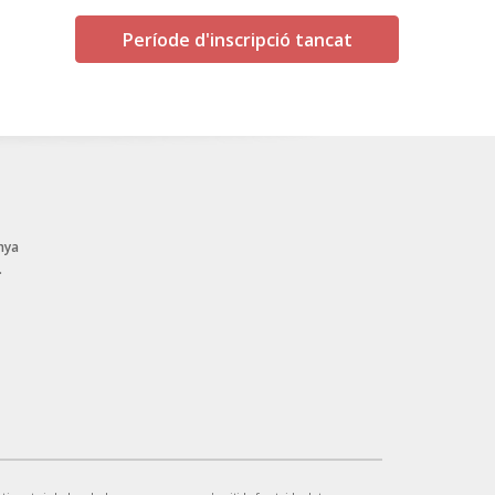
Període d'inscripció tancat
nya
.