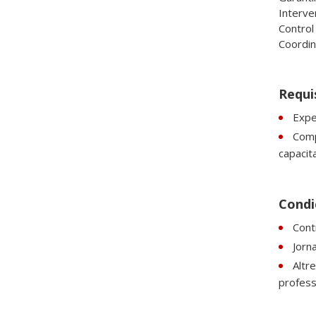
Interve
Control 
Coordin
Requi
Expe
Comp
capacita
Condic
Contr
Jorn
Altr
professi