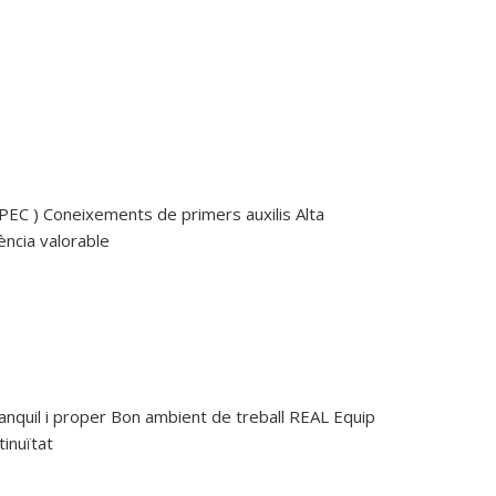
PEC ) Coneixements de primers auxilis Alta
ència valorable
quil i proper Bon ambient de treball REAL Equip
tinuïtat