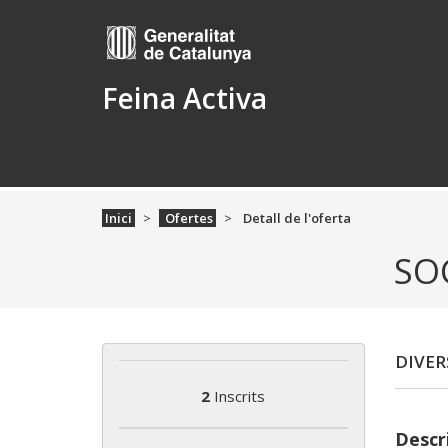
Feina Activa
Inici
Ofertes
Detall de l'oferta
SO
DIVER
2
Inscrits
Descri