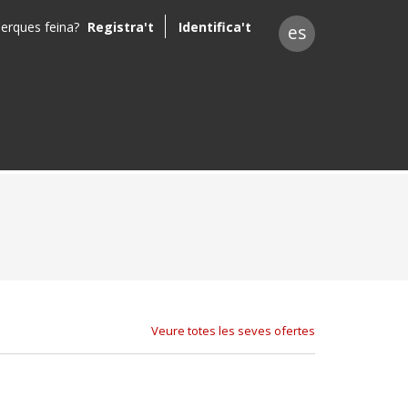
erques feina?
Registra't
Identifica't
es
Veure totes les seves ofertes