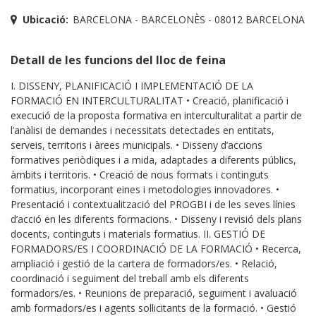
Ubicació:
BARCELONA - BARCELONÈS - 08012 BARCELONA
Detall de les funcions del lloc de feina
I. DISSENY, PLANIFICACIÓ I IMPLEMENTACIÓ DE LA
FORMACIÓ EN INTERCULTURALITAT • Creació, planificació i
execució de la proposta formativa en interculturalitat a partir de
l’anàlisi de demandes i necessitats detectades en entitats,
serveis, territoris i àrees municipals. • Disseny d’accions
formatives periòdiques i a mida, adaptades a diferents públics,
àmbits i territoris. • Creació de nous formats i continguts
formatius, incorporant eines i metodologies innovadores. •
Presentació i contextualització del PROGBI i de les seves línies
d’acció en les diferents formacions. • Disseny i revisió dels plans
docents, continguts i materials formatius. II. GESTIÓ DE
FORMADORS/ES I COORDINACIÓ DE LA FORMACIÓ • Recerca,
ampliació i gestió de la cartera de formadors/es. • Relació,
coordinació i seguiment del treball amb els diferents
formadors/es. • Reunions de preparació, seguiment i avaluació
amb formadors/es i agents sol·licitants de la formació. • Gestió