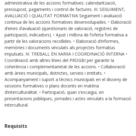
administrativa de les accions formatives: calendarització,
pressupost, pagaments i control de factures. III. SEGUIMENT,
AVALUACIÓ I QUALITAT FORMATIVA Seguiment i avaluació
continua de les accions formatives desenvolupades. • Elaboració
d’eines d’avaluació (qüestionaris de valoració, registres de
participació, indicadors). • Ajust i millora de l’oferta formativa a
partir de les valoracions recollides. • Elaboració d’informes,
memòries i documents vinculats als projectes formatius
impulsats. IV. TREBALL EN XARXA I COORDINACIÓ INTERNA •
Coordinació amb altres línies del PROGBI per garantir la
coherència i complementarietat de les accions. • Col·laboració
amb àrees municipals, districtes, serveis i entitats. •
Acompanyament i suport a tècnics municipals en el disseny de
sessions formatives o plans docents en matèria
d’interculturalitat. • Participació, quan s’escaigui, en
presentacions públiques, jornades i actes vinculats a la formació
intercultural.
Requisits