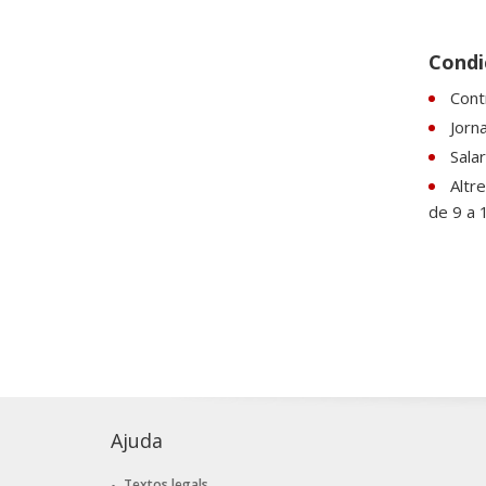
Condic
Contr
Jorna
Salar
Altre
de 9 a 
Ajuda
Textos legals