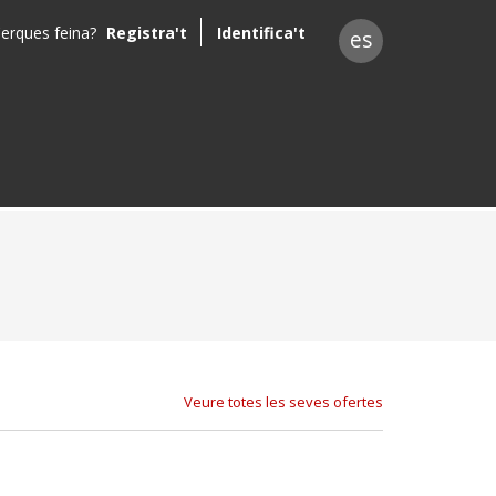
erques feina?
Registra't
Identifica't
es
Veure totes les seves ofertes