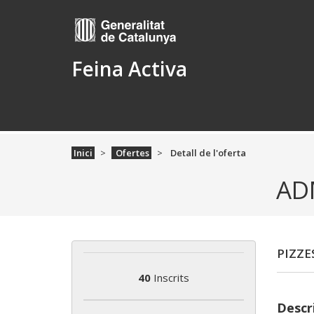
Feina Activa
Inici
Ofertes
Detall de l'oferta
AD
PIZZE
40
Inscrits
Descri