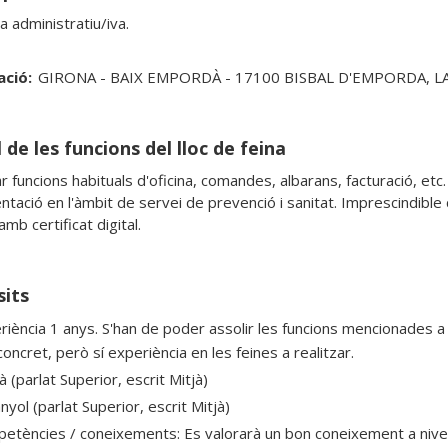
a administratiu/iva.
ació:
GIRONA - BAIX EMPORDÀ - 17100 BISBAL D'EMPORDA, L
 de les funcions del lloc de feina
ar funcions habituals d'oficina, comandes, albarans, facturació, et
tació en l'àmbit de servei de prevenció i sanitat. Imprescindible 
 amb certificat digital.
sits
riència 1 anys. S'han de poder assolir les funcions mencionades a 
oncret, però sí experiència en les feines a realitzar.
à (parlat Superior, escrit Mitjà)
yol (parlat Superior, escrit Mitjà)
etències / coneixements: Es valorarà un bon coneixement a nivell