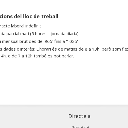
ions del lloc de treball
acte laboral indefinit
da parcial matí (5 hores - jornada diaria)
i mensual brut des de '965' fins a '1025'
s dades d'interès: L'horari és de matins de 8 a 13h, però som flexib
14h, o de 7 a 12h també es pot parlar.
Directe a
Gencat.cat