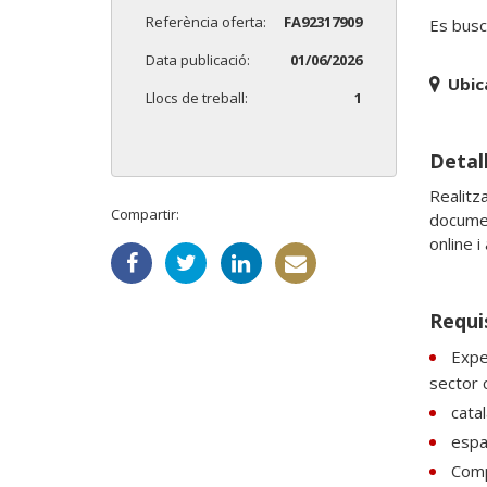
Referència oferta:
FA92317909
Es busc
Data publicació:
01/06/2026
Ubic
Llocs de treball:
1
Detall
Realitz
Compartir:
documen
online i
Requi
Expe
sector c
catal
espan
Comp