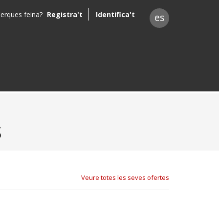
erques feina?
Registra't
Identifica't
es
S
Veure totes les seves ofertes