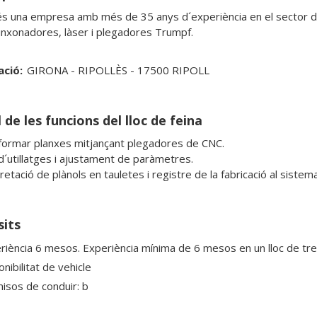
és una empresa amb més de 35 anys d´experiència en el sector de
nxonadores, làser i plegadores Trumpf. 
ació:
GIRONA - RIPOLLÈS - 17500 RIPOLL
 de les funcions del lloc de feina
formar planxes mitjançant plegadores de CNC.

d´utillatges i ajustament de paràmetres.

sits
riència 6 mesos. Experiència mínima de 6 mesos en un lloc de trebal
nibilitat de vehicle
isos de conduir: b