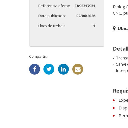
Referència oferta:
FA92317931
Ripleg 
CNC, pu
Data publicació:
02/06/2026
Llocs de treball:
1
Ubic
Detall
Compartir:
- Trans
- Canvi 
Requi
Expe
Dispo
Perm