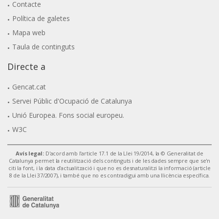
Contacte
Política de galetes
Mapa web
Taula de continguts
Directe a
Gencat.cat
Servei Públic d'Ocupació de Catalunya
Unió Europea. Fons social europeu.
W3C
Avís legal:
D'acord amb l'article 17.1 de la Llei 19/2014, la © Generalitat de
Catalunya permet la reutilització dels continguts i de les dades sempre que se'n
citi la font, i la data d'actualització i que no es desnaturalitzi la informació (article
8 de la Llei 37/2007), i també que no es contradigui amb una llicència específica.