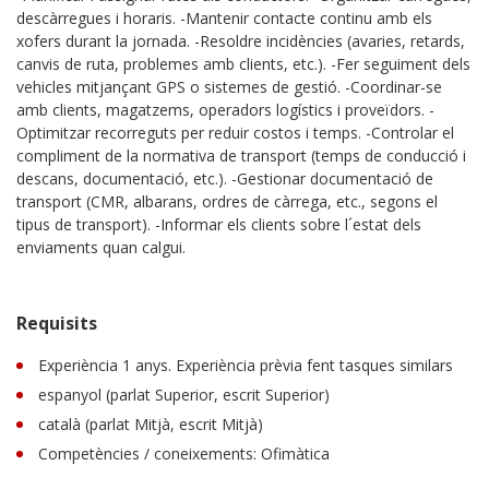
descàrregues i horaris. -Mantenir contacte continu amb els
xofers durant la jornada. -Resoldre incidències (avaries, retards,
canvis de ruta, problemes amb clients, etc.). -Fer seguiment dels
vehicles mitjançant GPS o sistemes de gestió. -Coordinar-se
amb clients, magatzems, operadors logístics i proveïdors. -
Optimitzar recorreguts per reduir costos i temps. -Controlar el
compliment de la normativa de transport (temps de conducció i
descans, documentació, etc.). -Gestionar documentació de
transport (CMR, albarans, ordres de càrrega, etc., segons el
tipus de transport). -Informar els clients sobre l´estat dels
enviaments quan calgui.
Requisits
Experiència 1 anys. Experiència prèvia fent tasques similars
espanyol (parlat Superior, escrit Superior)
català (parlat Mitjà, escrit Mitjà)
Competències / coneixements: Ofimàtica