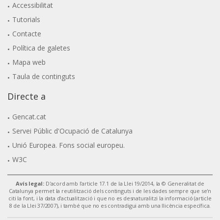
Accessibilitat
Tutorials
Contacte
Política de galetes
Mapa web
Taula de continguts
Directe a
Gencat.cat
Servei Públic d'Ocupació de Catalunya
Unió Europea. Fons social europeu.
W3C
Avís legal:
D'acord amb l'article 17.1 de la Llei 19/2014, la © Generalitat de
Catalunya permet la reutilització dels continguts i de les dades sempre que se'n
citi la font, i la data d'actualització i que no es desnaturalitzi la informació (article
8 de la Llei 37/2007), i també que no es contradigui amb una llicència específica.