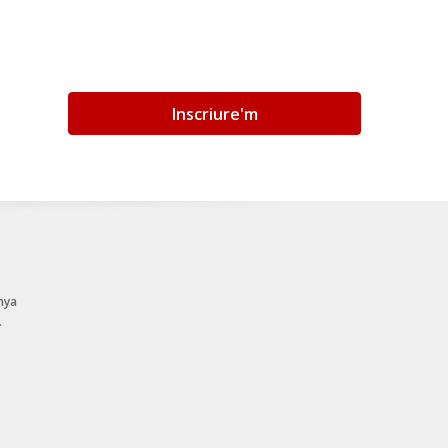
Inscriure'm
nya
.