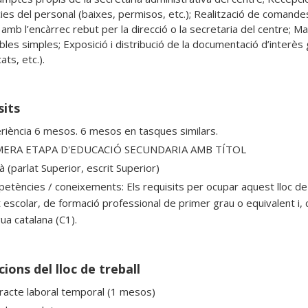
cies del personal (baixes, permisos, etc.); Realització de comandes
 amb l’encàrrec rebut per la direcció o la secretaria del centre; M
les simples; Exposició i distribució de la documentació d’interès g
ts, etc.).
sits
riència 6 mesos. 6 mesos en tasques similars.
MERA ETAPA D'EDUCACIÓ SECUNDARIA AMB TÍTOL
à (parlat Superior, escrit Superior)
etències / coneixements: Els requisits per ocupar aquest lloc de tr
 escolar, de formació professional de primer grau o equivalent i, c
ua catalana (C1).
ions del lloc de treball
racte laboral temporal (1 mesos)