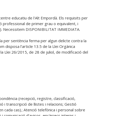
centre educatiu de l'Alt Empordà. Els requisits per 
ó professional de primer grau o equivalent, i 
 (C1). Necessitem DISPONIBILITAT IMMEDIATA.

 per sentència ferma per algun delicte contra la 
om disposa l’article 13.5 de la Llei Orgànica 
 Llei 26/2015, de 28 de juliol, de modificació del 
ondència (recepció, registre, classificació, 
 transcripció de llistes i relacions; Gestió 
n cada cas).; Atenció telefònica i personal sobre 
i comunicació d’avisos, encàrrecs interns i 