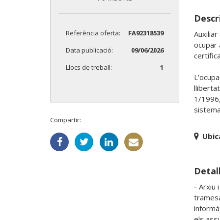
Descri
Referència oferta:
FA92318539
Auxiliar
ocupar a
Data publicació:
09/06/2026
certifi
Llocs de treball:
1
L’ocupa
lliberta
1/1996,
sistema 
Compartir:
Ubic
Detall
- Arxiu 
tramesa,
informà
els ass