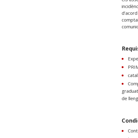
incidèn
d’acord
comptab
comunica
Requi
Expe
PRI
catal
Comp
graduat
de lleng
Condic
Cont