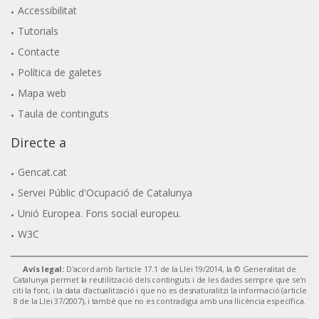
Accessibilitat
Tutorials
Contacte
Política de galetes
Mapa web
Taula de continguts
Directe a
Gencat.cat
Servei Públic d'Ocupació de Catalunya
Unió Europea. Fons social europeu.
W3C
Avís legal:
D'acord amb l'article 17.1 de la Llei 19/2014, la © Generalitat de
Catalunya permet la reutilització dels continguts i de les dades sempre que se'n
citi la font, i la data d'actualització i que no es desnaturalitzi la informació (article
8 de la Llei 37/2007), i també que no es contradigui amb una llicència específica.