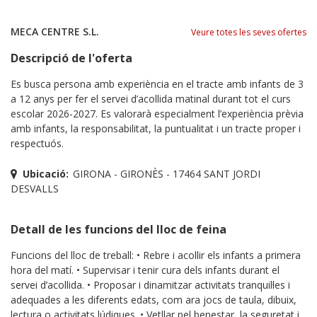
MECA CENTRE S.L.
Veure totes les seves ofertes
Descripció de l'oferta
Es busca persona amb experiència en el tracte amb infants de 3
a 12 anys per fer el servei d’acollida matinal durant tot el curs
escolar 2026-2027. Es valorarà especialment l’experiència prèvia
amb infants, la responsabilitat, la puntualitat i un tracte proper i
respectuós.
Ubicació:
GIRONA - GIRONÈS - 17464 SANT JORDI
DESVALLS
Detall de les funcions del lloc de feina
Funcions del lloc de treball: • Rebre i acollir els infants a primera
hora del matí. • Supervisar i tenir cura dels infants durant el
servei d’acollida. • Proposar i dinamitzar activitats tranquil·les i
adequades a les diferents edats, com ara jocs de taula, dibuix,
lectura o activitats lúdiques. • Vetllar pel benestar, la seguretat i