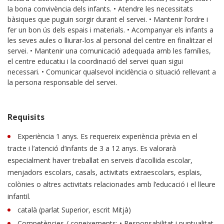
la bona convivència dels infants. • Atendre les necessitats
bàsiques que puguin sorgir durant el servei. • Mantenir l’ordre i
fer un bon ús dels espais i materials. • Acompanyar els infants a
les seves aules o lliurar-los al personal del centre en finalitzar el
servei. • Mantenir una comunicació adequada amb les famílies,
el centre educatiu i la coordinació del servei quan sigui
necessari. • Comunicar qualsevol incidència o situació rellevant a
la persona responsable del servei.
Requisits
Experiència 1 anys. Es requereix experiència prèvia en el
tracte i l’atenció d’infants de 3 a 12 anys. Es valorarà
especialment haver treballat en serveis d’acollida escolar,
menjadors escolars, casals, activitats extraescolars, esplais,
colònies o altres activitats relacionades amb l’educació i el lleure
infantil.
català (parlat Superior, escrit Mitjà)
Competències / coneixements: • Responsabilitat i puntualitat.