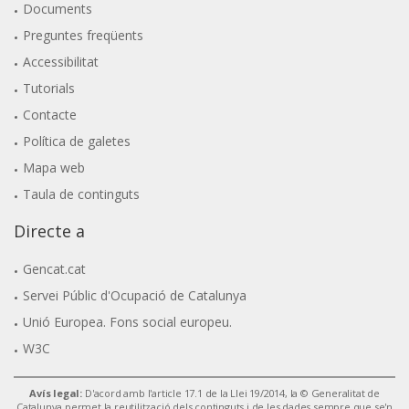
Documents
Preguntes freqüents
Accessibilitat
Tutorials
Contacte
Política de galetes
Mapa web
Taula de continguts
Directe a
Gencat.cat
Servei Públic d'Ocupació de Catalunya
Unió Europea. Fons social europeu.
W3C
Avís legal:
D'acord amb l'article 17.1 de la Llei 19/2014, la © Generalitat de
Catalunya permet la reutilització dels continguts i de les dades sempre que se'n