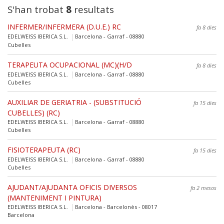
S'han trobat
8
resultats
INFERMER/INFERMERA (D.U.E.) RC
fa 8 dies
EDELWEISS IBERICA S.L.
Barcelona - Garraf - 08880
Cubelles
TERAPEUTA OCUPACIONAL (MC)(H/D
fa 8 dies
EDELWEISS IBERICA S.L.
Barcelona - Garraf - 08880
Cubelles
AUXILIAR DE GERIATRIA - (SUBSTITUCIÓ
fa 15 dies
CUBELLES) (RC)
EDELWEISS IBERICA S.L.
Barcelona - Garraf - 08880
Cubelles
FISIOTERAPEUTA (RC)
fa 15 dies
EDELWEISS IBERICA S.L.
Barcelona - Garraf - 08880
Cubelles
AJUDANT/AJUDANTA OFICIS DIVERSOS
fa 2 mesos
(MANTENIMENT I PINTURA)
EDELWEISS IBERICA S.L.
Barcelona - Barcelonès - 08017
Barcelona