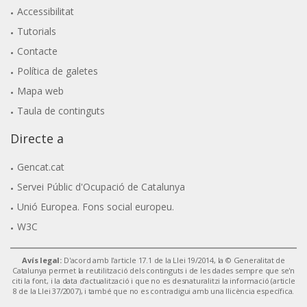
Accessibilitat
Tutorials
Contacte
Política de galetes
Mapa web
Taula de continguts
Directe a
Gencat.cat
Servei Públic d'Ocupació de Catalunya
Unió Europea. Fons social europeu.
W3C
Avís legal:
D'acord amb l'article 17.1 de la Llei 19/2014, la © Generalitat de
Catalunya permet la reutilització dels continguts i de les dades sempre que se'n
citi la font, i la data d'actualització i que no es desnaturalitzi la informació (article
8 de la Llei 37/2007), i també que no es contradigui amb una llicència específica.