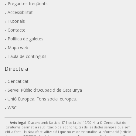
Preguntes freqüents
Accessibilitat
Tutorials
Contacte
Política de galetes
Mapa web
Taula de continguts
Directe a
Gencat.cat
Servei Públic d'Ocupació de Catalunya
Unió Europea. Fons social europeu.
W3C
Avís legal:
D'acord amb l'article 17.1 de la Llei 19/2014, la © Generalitat de
Catalunya permet la reutilització dels continguts i de les dades sempre que se'n
citi la font, i la data d'actualització i que no es desnaturalitzi la informació (article