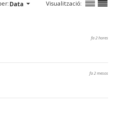
er:
Visualització:
Data
fa 2 hores
fa 2 mesos