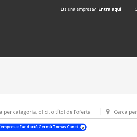
Ets una empresa?
Entra aquí
C
'empresa:
Fundació Germà Tomàs Canet