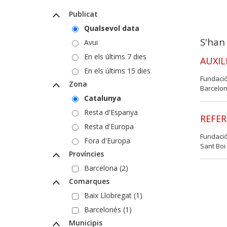
Publicat
Qualsevol data
S'han
Avui
En els últims 7 dies
AUXIL
En els últims 15 dies
Fundaci
Zona
Barcelo
Catalunya
Resta d'Espanya
REFE
Resta d'Europa
Fundaci
Fora d'Europa
Sant Boi
Províncies
Barcelona (2)
Comarques
Baix Llobregat (1)
Barcelonès (1)
Municipis