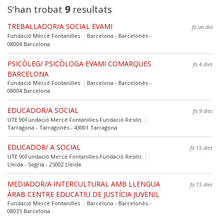
S'han trobat
9
resultats
TREBALLADOR/A SOCIAL EVAMI
fa un dia
Fundació Mercè Fontanilles
Barcelona - Barcelonès -
08004 Barcelona
PSICÒLEG/ PSICÒLOGA EVAMI COMARQUES
fa 4 dies
BARCELONA
Fundació Mercè Fontanilles
Barcelona - Barcelonès -
08004 Barcelona
EDUCADOR/A SOCIAL
fa 9 dies
UTE 90Fundació Mercé Fontanilles-Fundació Resilis
Tarragona - Tarragonès - 43001 Tarragona
EDUCADOR/ A SOCIAL
fa 15 dies
UTE 90Fundació Mercé Fontanilles-Fundació Resilis
Lleida - Segrià - 25002 Lleida
MEDIADOR/A INTERCULTURAL AMB LLENGUA
fa 15 dies
ÀRAB CENTRE EDUCATIU DE JUSTÍCIA JUVENIL
Fundació Mercè Fontanilles
Barcelona - Barcelonès -
08035 Barcelona