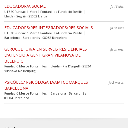
EDUCADOR/A SOCIAL
fa 16 dies
UTE 90Fundació Mercé Fontanilles-Fundació Resilis
Lleida - Segrià - 25002 Lleida
EDUCADORS/RES INTEGRADORS/RES SOCIALS
fa un mes
UTE 90Fundació Mercé Fontanilles-Fundació Resilis
Barcelona - Barcelonès - 08032 Barcelona
GEROCULTOR/A EN SERVEIS RESIDENCIALS
fa un mes
D’ATENCIÓ A GENT GRAN VILANOVA DE
BELLPUIG
Fundació Mercè Fontanilles
Lleida - Pla D'urgell - 25264
Vilanova De Bellpuig
PSICÒLEG/ PSICÒLOGA EVAMI COMARQUES
fa 2 mesos
BARCELONA
Fundació Mercè Fontanilles
Barcelona - Barcelonès -
08004 Barcelona