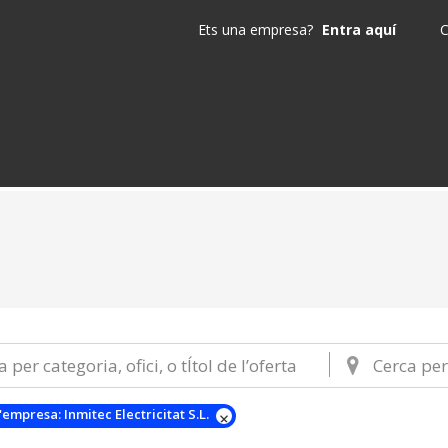
Ets una empresa?
Entra aquí
C
'empresa:
Inmitec Electricitat S.L.