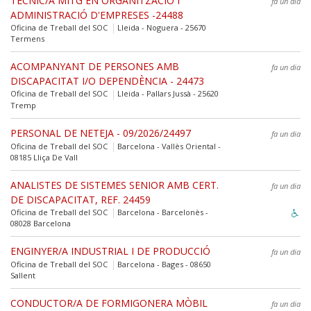
TÈCNIC/A MITG EN ORGANITZACIÓ I
fa un dia
ADMINISTRACIÓ D'EMPRESES -24488
Oficina de Treball del SOC
Lleida - Noguera - 25670
Termens
ACOMPANYANT DE PERSONES AMB
fa un dia
DISCAPACITAT I/O DEPENDÈNCIA - 24473
Oficina de Treball del SOC
Lleida - Pallars Jussà - 25620
Tremp
PERSONAL DE NETEJA - 09/2026/24497
fa un dia
Oficina de Treball del SOC
Barcelona - Vallès Oriental -
08185 Lliça De Vall
ANALISTES DE SISTEMES SENIOR AMB CERT.
fa un dia
DE DISCAPACITAT, REF. 24459
Oficina de Treball del SOC
Barcelona - Barcelonès -
08028 Barcelona
ENGINYER/A INDUSTRIAL I DE PRODUCCIÓ
fa un dia
Oficina de Treball del SOC
Barcelona - Bages - 08650
Sallent
CONDUCTOR/A DE FORMIGONERA MÒBIL
fa un dia