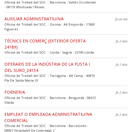
Oficina de Treball del SOC
Barcelona - Vallès Occidental
- 08110 Montcada I Reixac
AUXILIAR ADMINISTRATIU/IVA
fa un dia
Oficina de Treball del SOC
Girona - Alt Empordà - 17600
Figueres
TÈCNICS EN COMERÇ (EXTERIOR OFERTA
fa 2 dies
24189)
Oficina de Treball del SOC
Lleida - Segrià - 25190 Lleida
OPERARIS DE LA INDÚSTRIA DE LA FUSTA I
fa 2 dies
DEL SURO_24154
Oficina de Treball del SOC
Tarragona - Alt Camp - 43810
Pla De Santa Maria, El
FORNER/A
fa 2 dies
Oficina de Treball del SOC
Barcelona - Berguedà - 08613
Vilada
EMPLEAT O EMPLEADA ADMINISTRATIU/IVA
fa 2 dies
COMERCIAL
Oficina de Treball del SOC
Barcelona - Barcelonès -
08901 Hospitalet De Llobregat, L'