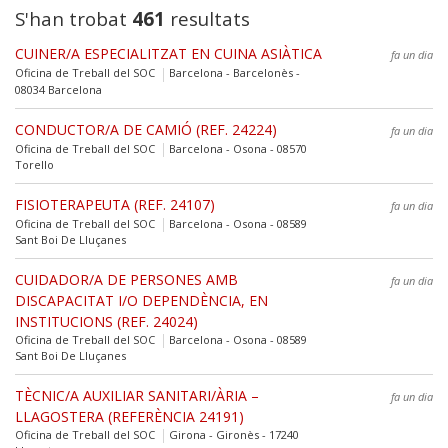
S'han trobat
461
resultats
CUINER/A ESPECIALITZAT EN CUINA ASIÀTICA
fa un dia
Oficina de Treball del SOC
Barcelona - Barcelonès -
08034 Barcelona
CONDUCTOR/A DE CAMIÓ (REF. 24224)
fa un dia
Oficina de Treball del SOC
Barcelona - Osona - 08570
Torello
FISIOTERAPEUTA (REF. 24107)
fa un dia
Oficina de Treball del SOC
Barcelona - Osona - 08589
Sant Boi De Lluçanes
CUIDADOR/A DE PERSONES AMB
fa un dia
DISCAPACITAT I/O DEPENDÈNCIA, EN
INSTITUCIONS (REF. 24024)
Oficina de Treball del SOC
Barcelona - Osona - 08589
Sant Boi De Lluçanes
TÈCNIC/A AUXILIAR SANITARI/ÀRIA –
fa un dia
LLAGOSTERA (REFERÈNCIA 24191)
Oficina de Treball del SOC
Girona - Gironès - 17240