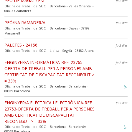
PEÓ DE MAGATZEM
fa 2 dies
Oficina de Treball del SOC
Barcelona - Vallès Oriental -
08403 Granollers
PEÓ/NA RAMADER/A
fa 2 dies
Oficina de Treball del SOC
Barcelona - Bages - 08199
Marganell
PALETES - 24156
fa 2 dies
Oficina de Treball del SOC
Lleida - Segrià - 25182 Aitona
ENGINYER/A INFORMÀTIC/A-REF. 23765-
fa 2 dies
OFERTA DE TREBALL PER A PERSONES AMB
CERTIFICAT DE DISCAPACITAT RECONEGUT >
= 33%
Oficina de Treball del SOC
Barcelona - Barcelonès -
08019 Barcelona
ENGINYER/A ELÈCTRICA I ELECTRÒNICA-REF.
fa 2 dies
23753-OFERTA DE TREBALL PER A PERSONES
AMB CERTIFICAT DE DISCAPACITAT
RECONEGUT > = 33%
Oficina de Treball del SOC
Barcelona - Barcelonès -
08019 Barcelona