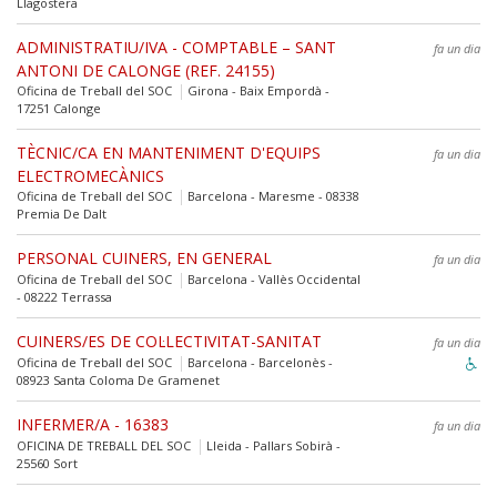
Llagostera
ADMINISTRATIU/IVA - COMPTABLE – SANT
fa un dia
ANTONI DE CALONGE (REF. 24155)
Oficina de Treball del SOC
Girona - Baix Empordà -
17251 Calonge
TÈCNIC/CA EN MANTENIMENT D'EQUIPS
fa un dia
ELECTROMECÀNICS
Oficina de Treball del SOC
Barcelona - Maresme - 08338
Premia De Dalt
PERSONAL CUINERS, EN GENERAL
fa un dia
Oficina de Treball del SOC
Barcelona - Vallès Occidental
- 08222 Terrassa
CUINERS/ES DE COL·LECTIVITAT-SANITAT
fa un dia
Oficina de Treball del SOC
Barcelona - Barcelonès -
08923 Santa Coloma De Gramenet
INFERMER/A - 16383
fa un dia
OFICINA DE TREBALL DEL SOC
Lleida - Pallars Sobirà -
25560 Sort