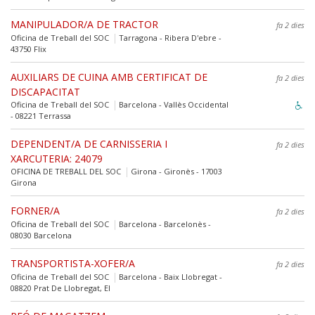
MANIPULADOR/A DE TRACTOR
fa 2 dies
Oficina de Treball del SOC
Tarragona - Ribera D'ebre -
43750 Flix
AUXILIARS DE CUINA AMB CERTIFICAT DE
fa 2 dies
DISCAPACITAT
Oficina de Treball del SOC
Barcelona - Vallès Occidental
- 08221 Terrassa
DEPENDENT/A DE CARNISSERIA I
fa 2 dies
XARCUTERIA: 24079
OFICINA DE TREBALL DEL SOC
Girona - Gironès - 17003
Girona
FORNER/A
fa 2 dies
Oficina de Treball del SOC
Barcelona - Barcelonès -
08030 Barcelona
TRANSPORTISTA-XOFER/A
fa 2 dies
Oficina de Treball del SOC
Barcelona - Baix Llobregat -
08820 Prat De Llobregat, El