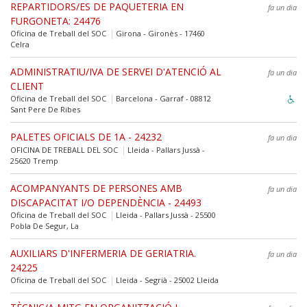
REPARTIDORS/ES DE PAQUETERIA EN
fa un dia
FURGONETA: 24476
Oficina de Treball del SOC
Girona - Gironès - 17460
Celra
ADMINISTRATIU/IVA DE SERVEI D'ATENCIÓ AL
fa un dia
CLIENT
Oficina de Treball del SOC
Barcelona - Garraf - 08812
Sant Pere De Ribes
PALETES OFICIALS DE 1A - 24232
fa un dia
OFICINA DE TREBALL DEL SOC
Lleida - Pallars Jussà -
25620 Tremp
ACOMPANYANTS DE PERSONES AMB
fa un dia
DISCAPACITAT I/O DEPENDÈNCIA - 24493
Oficina de Treball del SOC
Lleida - Pallars Jussà - 25500
Pobla De Segur, La
AUXILIARS D'INFERMERIA DE GERIATRIA.
fa un dia
24225
Oficina de Treball del SOC
Lleida - Segrià - 25002 Lleida