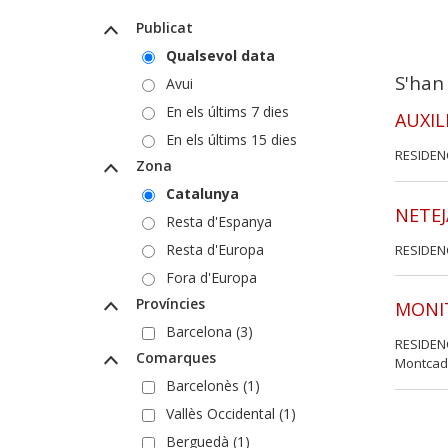
Publicat
Qualsevol data
S'han
Avui
En els últims 7 dies
AUXIL
En els últims 15 dies
RESIDENC
Zona
Catalunya
NETEJ
Resta d'Espanya
Resta d'Europa
RESIDENC
Fora d'Europa
Províncies
MONIT
Barcelona (3)
RESIDENC
Comarques
Montcada
Barcelonès (1)
Vallès Occidental (1)
Berguedà (1)