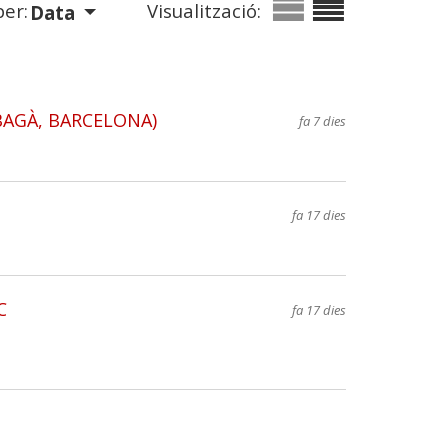
er:
Visualització:
Data
(BAGÀ, BARCELONA)
fa 7 dies
fa 17 dies
C
fa 17 dies