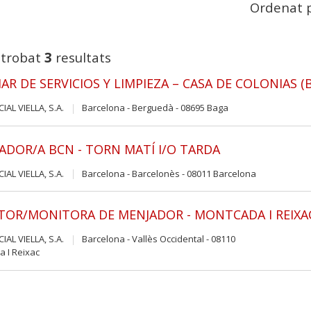
Ordenat p
 trobat
3
resultats
IAR DE SERVICIOS Y LIMPIEZA – CASA DE COLONIAS 
IAL VIELLA, S.A.
Barcelona - Berguedà - 08695 Baga
ADOR/A BCN - TORN MATÍ I/O TARDA
IAL VIELLA, S.A.
Barcelona - Barcelonès - 08011 Barcelona
OR/MONITORA DE MENJADOR - MONTCADA I REIXA
IAL VIELLA, S.A.
Barcelona - Vallès Occidental - 08110
 I Reixac