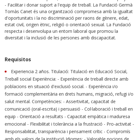
- Facilitar i donar suport a l'equip de treball. La Fundació Germà
Tomàs Canet és una organització compromesa amb la igualtat
d'oportunitats i la no discriminació per raons de gènere, edat,
estat civil, origen ètnic, religió o orientació sexual. La Fundació
respecta i desenvolupa un entorn laboral que promou la
diversitat i la inclusió de les persones amb discapacitat.
Requisitos
Experiencia 2 años. Titulació: Titulació en Educació Social,
Treball social Experiència: - Experiència de treball directe amb
poblacions en situació d'exclusió social. - Experiència i/o
formació complementària en drets humans, migració, refugi i/o
salut mental. Competències: - Assertivitat, capacitat de
comunicació (oral-escrita) i persuasió - Col·laboració i treball en
equip - Orientació a resultats - Capacitat empàtica i maduresa
emocional - Flexibilitat i tolerància a la frustració - Pro-activitat -
Responsabilitat, transparència i pensament crític - Compromís
amb els valors de la institució Idiomes: - Valorable nocions de