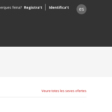
erques feina?
Registra't
Identifica't
es
Veure totes les seves ofertes