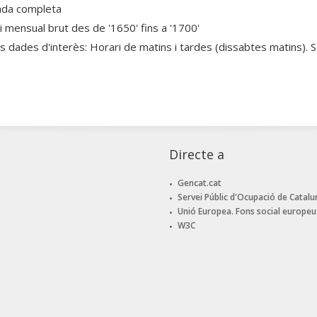
ada completa
ri mensual brut des de '1650' fins a '1700'
es dades d'interès: Horari de matins i tardes (dissabtes matins)
Directe a
Gencat.cat
Servei Públic d'Ocupació de Catalu
Unió Europea. Fons social europeu
W3C