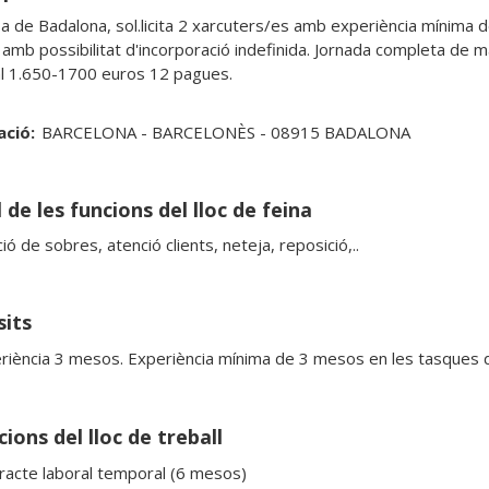
 de Badalona, sol.licita 2 xarcuters/es amb experiència mínima d
amb possibilitat d'incorporació indefinida. Jornada completa de ma
 1.650-1700 euros 12 pagues.
ació:
BARCELONA - BARCELONÈS - 08915 BADALONA
 de les funcions del lloc de feina
ó de sobres, atenció clients, neteja, reposició,.. 
sits
riència 3 mesos. Experiència mínima de 3 mesos en les tasques d
ions del lloc de treball
racte laboral temporal (6 mesos)