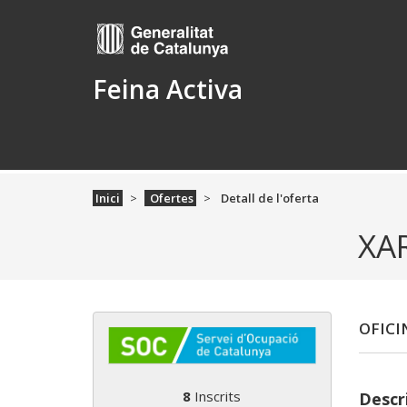
Feina Activa
Inici
Ofertes
Detall de l'oferta
XA
OFICI
8
Inscrits
Descri