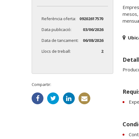
Empresa
mesos, 
Referència oferta:
09202617570
mensual
Data publicació:
03/06/2026
Ubic
Data de tancament:
06/08/2026
Llocs de treball:
2
Detall
Producci
Compartir:
Requi
Expe
Condic
Cont