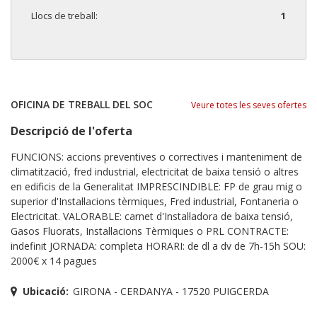
Llocs de treball:
1
OFICINA DE TREBALL DEL SOC
Veure totes les seves ofertes
Descripció de l'oferta
FUNCIONS: accions preventives o correctives i manteniment de
climatització, fred industrial, electricitat de baixa tensió o altres
en edificis de la Generalitat IMPRESCINDIBLE: FP de grau mig o
superior d'Instal·lacions tèrmiques, Fred industrial, Fontaneria o
Electricitat. VALORABLE: carnet d'Instal·ladora de baixa tensió,
Gasos Fluorats, Instal·lacions Tèrmiques o PRL CONTRACTE:
indefinit JORNADA: completa HORARI: de dl a dv de 7h-15h SOU:
2000€ x 14 pagues
Ubicació:
GIRONA - CERDANYA - 17520 PUIGCERDA