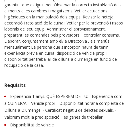
garantint que estiguin net. Observar la correcta instal•lació dels
aliments a les cambres i magatzems. Vetllar actuacions
higièniques en la manipulació dels equips. Revisar la neteja,
decoració i retolació de la cuina i Vetllar per la prevenció i riscos
laborals del seu equip. Administrar el aprovisionament,
preparant les comandes pels proveïdors, i controlar consums.
Elaborar, conjuntament amb el/la Director/a , els menús
mensualment La persona que s'incorpori haurà de tenir
experiència prèvia en cuina, disposició de vehicle propi i
disponibilitat per treballar de dilluns a diumenge en funció de
l'ocupació de la casa.
Requisits
Experiència 1 anys. QUÈ ESPEREM DE TU: - Experiència com
a CUINER/A. - Vehicle propi. - Disponibilitat horària complerta de
Dilluns a Diumenge. - Certificat negatiu de delictes sexuals. -
Valorem molt la predisposició i les ganes de treballar!
Disponibilitat de vehicle