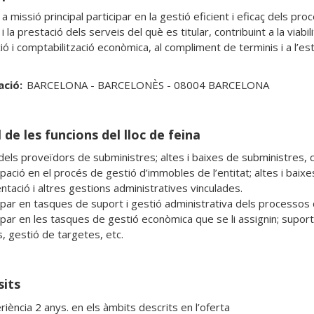
 missió principal participar en la gestió eficient i eficaç dels pro
t i la prestació dels serveis del què es titular, contribuint a la viab
ó i comptabilització econòmica, al compliment de terminis i a l’estab
ació:
BARCELONA - BARCELONÈS - 08004 BARCELONA
 de les funcions del lloc de feina
dels proveïdors de subministres; altes i baixes de subministres, co
ipació en el procés de gestió d’immobles de l’entitat; altes i baix
tació i altres gestions administratives vinculades.

ipar en tasques de suport i gestió administrativa dels processos de
cipar en les tasques de gestió econòmica que se li assignin; supor
s, gestió de targetes, etc.
sits
iència 2 anys. en els àmbits descrits en l’oferta