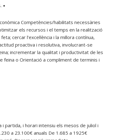
. ▪
conòmica Competències/habilitats necessàries
timitzar els recursos i el temps en la realització
ta; cercar l’excel·lència i la millora contínua,
titud proactiva i resolutiva, involucrant-se
ina; incrementar la qualitat i productivitat de les
 feina o Orientació a compliment de terminis i
 partida, i horari intensiu els mesos de juliol i
20.230 a 23.100€ anuals De 1.685 a 1925€