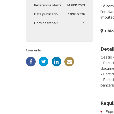
Referència oferta:
FA92317063
Té com a
l’entita
Data publicació:
19/05/2026
imputaci
Llocs de treball:
1
Ubic
Detall
Compartir:
Gestió 
- Partic
documen
- Partic
- Parti
bancari
Requi
Exper