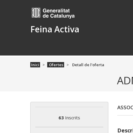
Feina Activa
Inici
Ofertes
Detall de l'oferta
AD
ASSOC
63
Inscrits
Descri