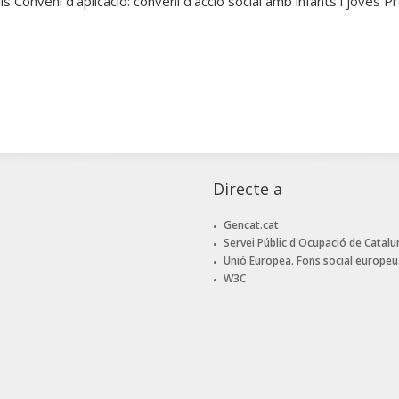
s Conveni d’aplicació: conveni d’acció social amb infants i joves P
Directe a
Gencat.cat
Servei Públic d'Ocupació de Catalu
Unió Europea. Fons social europeu
W3C