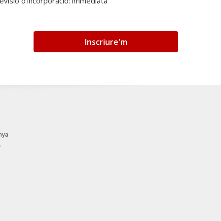
revisió d’incorporació: immediata
Inscriure'm
nya
.