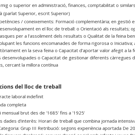
mig o superior en administració, finances, comptabilitat o similars
à (parlat Superior, escrit Superior)
etències / coneixements: Formació complementària; en gestió e
esenvolupament en el lloc de treball: o Orientació als resultats; op
asques per a l’assoliment dels resultats o Qualitat de la feina ben fe
lupant les funcions encomanades de forma rigorosa o Iniciativa; ac
tòriament en la seva feina o Capacitat d’aportar valor afegit a la fe
 desenvolupades o Capacitat de gestionar diferents càrregues de
s, cercant la millora contínua
ions del lloc de treball
acte laboral indefinit
ada completa
ri mensual brut des de '1685' fins a '1925'
s dades d'interès: Horari de treball que combina jornada intensiva i
Categoria: Grup III Retribució: segons experiència aportada De 