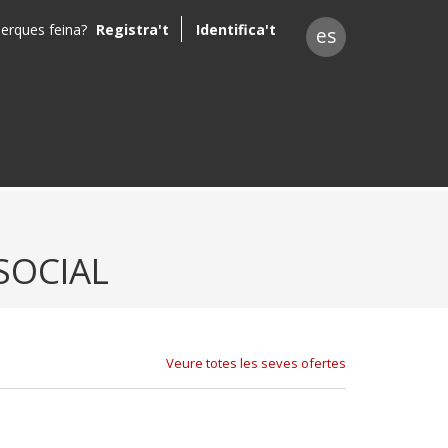
erques feina?
Registra't
Identifica't
es
SOCIAL
Veure totes les seves ofertes