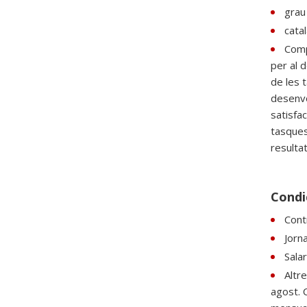
grau 
catal
Comp
per al d
de les t
desenvo
satisfac
tasques
resultat
Condic
Contr
Jorn
Sala
Altre
agost. 