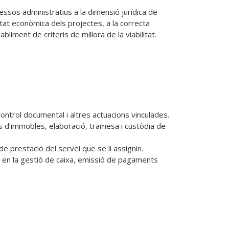
cessos administratius a la dimensió jurídica de 
ilitat econòmica dels projectes, a la correcta 
liment de criteris de millora de la viabilitat.
ntrol documental i altres actuacions vinculades.

es d’immobles, elaboració, tramesa i custòdia de 
 prestació del servei que se li assignin.

t en la gestió de caixa, emissió de pagaments 