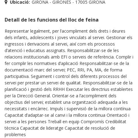
Ubicació:
GIRONA - GIRONÈS - 17005 GIRONA
Detall de les funcions del lloc de feina
Representar legalment, per l’acompliment dels drets i deures
dels infants, adolescents i joves vinculats al servei. Gestionar els
ingressos i derivacions al servei, així com els processos
d’atenció i educatius assignats. Responsabilitzar-se de les
relacions institucionals amb EFI o serveis de referència. Complir i
fer complir les normatives d’aplicació Responsabilitzar-se de la
documentació marc del servei; PEC, RRI, PA, MA, de forma
participativa. Seguiment i control dels diferents processos del
servei per prestar un servei de qualitat. Responsabilitzar-se de la
planificació i gestió dels RRHH Executar les directrius establertes
per la Direcció General. Orientar-se a l’acompliment dels
objectius del servei; establint una organització adequada a les
necessitats i encàrrec. Impuls i supervisió de la millora contínua
Capacitat d’adaptar-se al canvi i la millora continua Orientació i
servei a les persones Treball en equip Compromís Credibilitat
tècnica Capacitat de lideratge Capacitat de resolució de
problemes