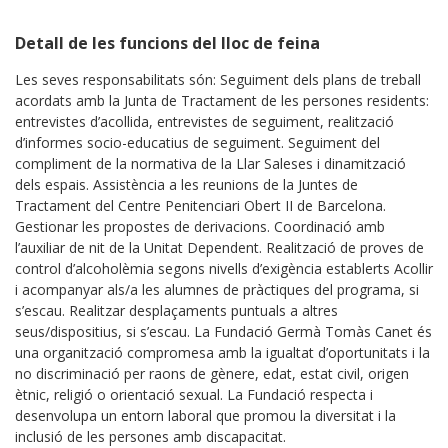
Detall de les funcions del lloc de feina
Les seves responsabilitats són: Seguiment dels plans de treball
acordats amb la Junta de Tractament de les persones residents:
entrevistes d’acollida, entrevistes de seguiment, realització
d’informes socio-educatius de seguiment. Seguiment del
compliment de la normativa de la Llar Saleses i dinamització
dels espais. Assistència a les reunions de la Juntes de
Tractament del Centre Penitenciari Obert II de Barcelona.
Gestionar les propostes de derivacions. Coordinació amb
l’auxiliar de nit de la Unitat Dependent. Realització de proves de
control d’alcoholèmia segons nivells d’exigència establerts Acollir
i acompanyar als/a les alumnes de pràctiques del programa, si
s’escau. Realitzar desplaçaments puntuals a altres
seus/dispositius, si s’escau. La Fundació Germà Tomàs Canet és
una organització compromesa amb la igualtat d’oportunitats i la
no discriminació per raons de gènere, edat, estat civil, origen
ètnic, religió o orientació sexual. La Fundació respecta i
desenvolupa un entorn laboral que promou la diversitat i la
inclusió de les persones amb discapacitat.