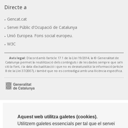
Directe a
Gencat.cat
Servei Públic d'Ocupació de Catalunya
Unió Europea. Fons social europeu.
W3C
Avís legal:
D'acord amb l'article 17.1 de la Llei 19/2014, la © Generalitat de
Catalunya permet la reutilització dels continguts i de les dades sempre que se'n
citi la font, i la data d'actualització i que no es desnaturalitzi la informació (article
8 de la Llei 37/2007), i també que no es contradigui amb una llicència específica.
Aquest web utilitza galetes (cookies).
Utilitzem galetes essencials per tal que el servei