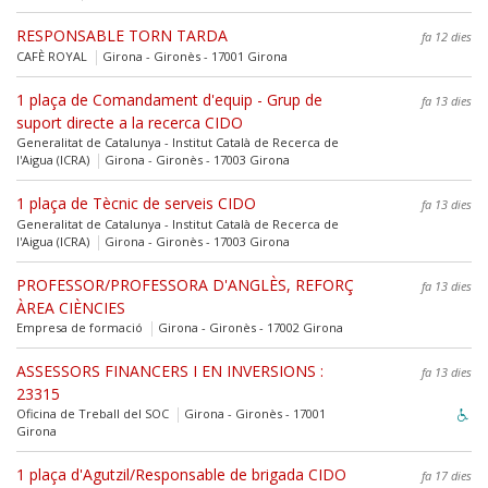
RESPONSABLE TORN TARDA
fa 12 dies
CAFÈ ROYAL
Girona - Gironès - 17001 Girona
1 plaça de Comandament d'equip - Grup de
fa 13 dies
suport directe a la recerca CIDO
Generalitat de Catalunya - Institut Català de Recerca de
l'Aigua (ICRA)
Girona - Gironès - 17003 Girona
1 plaça de Tècnic de serveis CIDO
fa 13 dies
Generalitat de Catalunya - Institut Català de Recerca de
l'Aigua (ICRA)
Girona - Gironès - 17003 Girona
PROFESSOR/PROFESSORA D'ANGLÈS, REFORÇ
fa 13 dies
ÀREA CIÈNCIES
Empresa de formació
Girona - Gironès - 17002 Girona
ASSESSORS FINANCERS I EN INVERSIONS :
fa 13 dies
23315
Oficina de Treball del SOC
Girona - Gironès - 17001
Girona
1 plaça d'Agutzil/Responsable de brigada CIDO
fa 17 dies