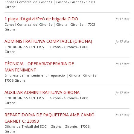
Consell Comarcal del Gironès
Girona - Gironès - 17003
Girona
1 plaça d'Agutzil/Peó de brigada CIDO
fa 17 dies
Consell Comarcal del Gironès
Girona - Gironès - 17003
Girona
ADMINISTRATIU/IVA COMPTABLE (GIRONA)
fa 17 dies
CINC BUSINESS CENTER SL
Girona - Gironès - 17001
Girona
TÈCNIC/A - OPERARI/OPERÀRIA DE
fa 17 dies
MANTENIMENT
Empresa de manteniment i reparació
Girona - Gironès -
17006 Girona
AUXILIAR ADMINITRATIU/IVA GIRONA
fa 17 dies
CINC BUSINESS CENTER SL
Girona - Gironès - 17001
Girona
REPARTIDOR/A DE PAQUETERIA AMB CAMIÓ
fa 17 dies
CARNET C: 23093
Oficina de Treball del SOC
Girona - Gironès - 17006
Girona