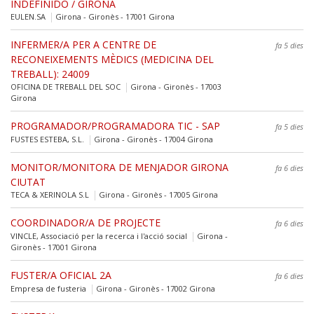
INDEFINIDO / GIRONA
EULEN.SA
Girona - Gironès - 17001 Girona
INFERMER/A PER A CENTRE DE
fa 5 dies
RECONEIXEMENTS MÈDICS (MEDICINA DEL
TREBALL): 24009
OFICINA DE TREBALL DEL SOC
Girona - Gironès - 17003
Girona
PROGRAMADOR/PROGRAMADORA TIC - SAP
fa 5 dies
FUSTES ESTEBA, S.L.
Girona - Gironès - 17004 Girona
MONITOR/MONITORA DE MENJADOR GIRONA
fa 6 dies
CIUTAT
TECA & XERINOLA S.L
Girona - Gironès - 17005 Girona
COORDINADOR/A DE PROJECTE
fa 6 dies
VINCLE, Associació per la recerca i l'acció social
Girona -
Gironès - 17001 Girona
FUSTER/A OFICIAL 2A
fa 6 dies
Empresa de fusteria
Girona - Gironès - 17002 Girona