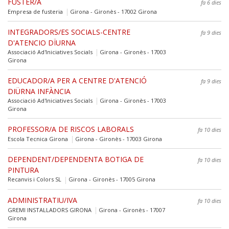
FUSTER/A
fa 6 dies
Empresa de fusteria
Girona - Gironès - 17002 Girona
INTEGRADORS/ES SOCIALS-CENTRE
fa 9 dies
D'ATENCIO DÏURNA
Associació Ad'Iniciatives Socials
Girona - Gironès - 17003
Girona
EDUCADOR/A PER A CENTRE D'ATENCIÓ
fa 9 dies
DIÜRNA INFÀNCIA
Associació Ad'Iniciatives Socials
Girona - Gironès - 17003
Girona
PROFESSOR/A DE RISCOS LABORALS
fa 10 dies
Escola Tecnica Girona
Girona - Gironès - 17003 Girona
DEPENDENT/DEPENDENTA BOTIGA DE
fa 10 dies
PINTURA
Recanvis i Colors SL
Girona - Gironès - 17005 Girona
ADMINISTRATIU/IVA
fa 10 dies
GREMI INSTAL·LADORS GIRONA
Girona - Gironès - 17007
Girona