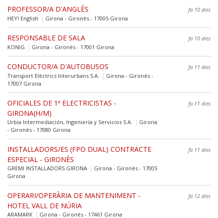
PROFESSOR/A D'ANGLÈS
fa 10 dies
HEY! English
Girona - Gironès - 17005 Girona
RESPONSABLE DE SALA
fa 10 dies
KONIG
Girona - Gironès - 17001 Girona
CONDUCTOR/A D'AUTOBUSOS
fa 11 dies
Transport Elèctrics Interurbans S.A.
Girona - Gironès -
17007 Girona
OFICIALES DE 1ª ELECTRICISTAS -
fa 11 dies
GIRONA(H/M)
Urbia Intermediación, Ingeniería y Servicios S.A.
Girona
- Gironès - 17080 Girona
INSTAL·LADORS/ES (FPO DUAL) CONTRACTE
fa 11 dies
ESPECIAL - GIRONÈS
GREMI INSTAL·LADORS GIRONA
Girona - Gironès - 17005
Girona
OPERARI/OPERÀRIA DE MANTENIMENT -
fa 12 dies
HOTEL VALL DE NÚRIA
ARAMARK
Girona - Gironès - 17461 Girona